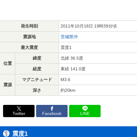
発生時刻
2011年10月18日 19時39分頃
震源地
茨城県沖
最大震度
震度1
緯度
北緯 36.5度
位置
経度
東経 141.0度
マグニチュード
M3.6
震源
深さ
約20km
Twitter
Facebook
LINE
震度1