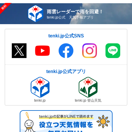
雨雲レーダーで雨を回避！
tenki.jp公式 天気予報アプリ
tenki.jp公式SNS
tenki.jp公式アプリ
tenki.jp
tenki.jp 登山天気