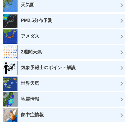
天気図
PM2.5分布予測
アメダス
2週間天気
気象予報士のポイント解説
世界天気
地震情報
熱中症情報