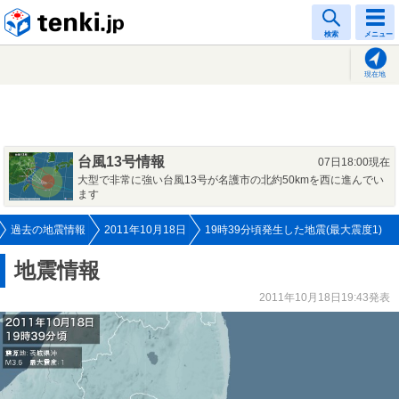
tenki.jp
検索
メニュー
現在地
台風13号情報
07日18:00現在
大型で非常に強い台風13号が名護市の北約50kmを西に進んでい
ます
過去の地震情報
2011年10月18日
19時39分頃発生した地震(最大震度1)
地震情報
2011年10月18日19:43発表