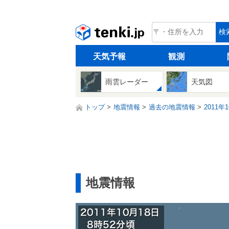
tenki.jp
検
天気予報
観測
雨雲レーダー
天気図
トップ
地震情報
過去の地震情報
2011年
地震情報