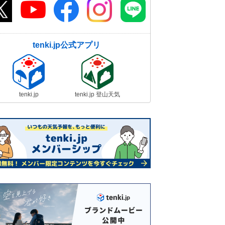
tenki.jp公式アプリ
tenki.jp
tenki.jp 登山天気