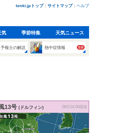
tenki.jpトップ
｜
サイトマップ
｜
ヘルプ
天気
季節特集
天気ニュース
象予報士の解説
熱中症情報
注目
風13号
(ドルフィン)
08日14:00現在