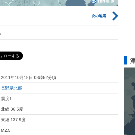
次の地震
。
2011年10月18日 08時52分頃
長野県北部
震度1
北緯 36.5度
東経 137.9度
M2.5