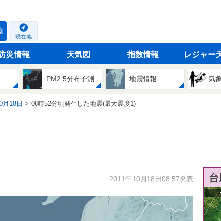
索
現在地
防災情報
天気図
指数情報
レジャー
PM2.5分布予測
地震情報
気
10月18日
08時52分頃発生した地震(最大震度1)
台
2011年10月18日08:57発表