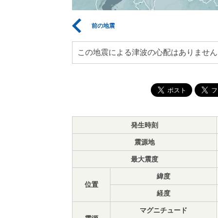
前の地震
この地震による津波の心配はありません
発生時刻
震源地
最大震度
緯度
位置
経度
マグニチュード