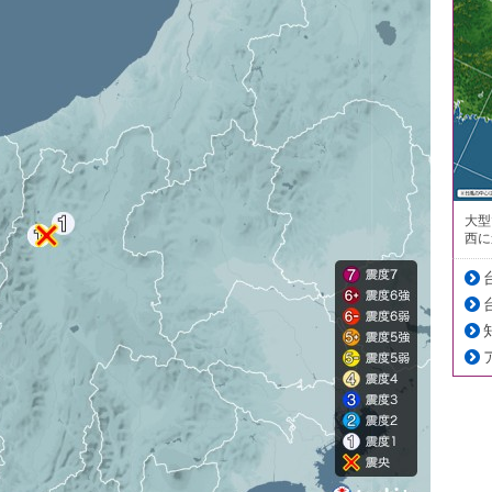
大型
西に