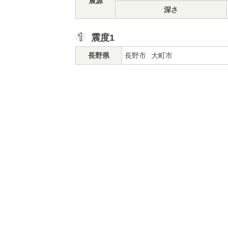
震源
深さ
震度1
長野県
長野市
大町市