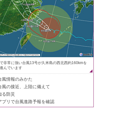
で非常に強い台風13号が久米島の西北西約160kmを
進んでいます
台風情報のみかた
台風の接近、上陸に備えて
知る防災
アプリで台風進路予報を確認