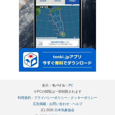
表示：
モバイル
｜
PC
※PCの閲覧は一部制限されます
利用規約
-
プライバシーポリシー
-
クッキーポリシー
広告掲載
-
お問い合わせ
-
ヘルプ
(C) 2026
日本気象協会