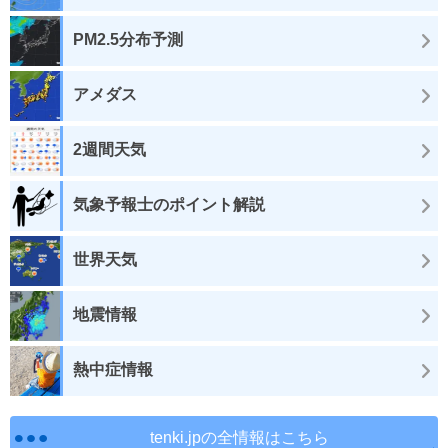
PM2.5分布予測
アメダス
2週間天気
気象予報士のポイント解説
世界天気
地震情報
熱中症情報
tenki.jpの全情報はこちら