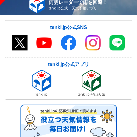
雨雲レーダーで雨を回避！
tenki.jp公式 天気予報アプリ
tenki.jp公式SNS
tenki.jp公式アプリ
tenki.jp
tenki.jp 登山天気