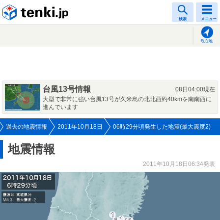
tenki.jp
検索
メニュー
現在地
台風13号情報
08日04:00現在
大型で非常に強い台風13号が久米島の北北西約40kmを南南西に
進んでいます
過去の地震情報
2011年10月18日
06時29分頃発生した地震(最大震度2)
地震情報
2011年10月18日06:34発表