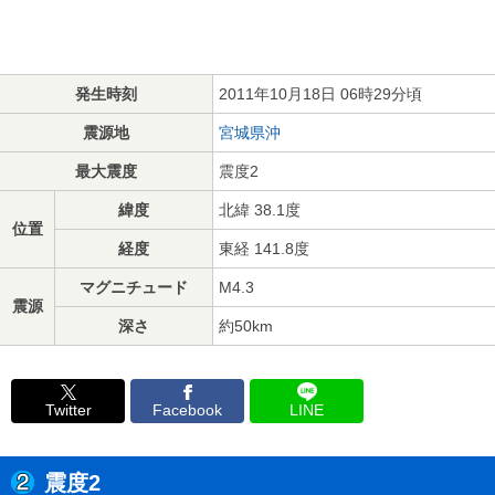
発生時刻
2011年10月18日 06時29分頃
震源地
宮城県沖
最大震度
震度2
緯度
北緯 38.1度
位置
経度
東経 141.8度
マグニチュード
M4.3
震源
深さ
約50km
Twitter
Facebook
LINE
震度2