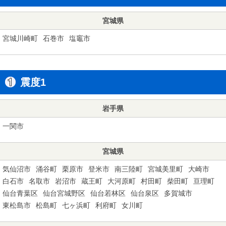
宮城県
宮城川崎町
石巻市
塩竈市
震度1
岩手県
一関市
宮城県
気仙沼市
涌谷町
栗原市
登米市
南三陸町
宮城美里町
大崎市
白石市
名取市
岩沼市
蔵王町
大河原町
村田町
柴田町
亘理町
仙台青葉区
仙台宮城野区
仙台若林区
仙台泉区
多賀城市
東松島市
松島町
七ヶ浜町
利府町
女川町