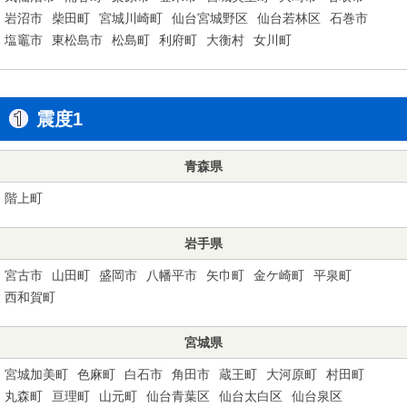
岩沼市
柴田町
宮城川崎町
仙台宮城野区
仙台若林区
石巻市
塩竈市
東松島市
松島町
利府町
大衡村
女川町
震度1
青森県
階上町
岩手県
宮古市
山田町
盛岡市
八幡平市
矢巾町
金ケ崎町
平泉町
西和賀町
宮城県
宮城加美町
色麻町
白石市
角田市
蔵王町
大河原町
村田町
丸森町
亘理町
山元町
仙台青葉区
仙台太白区
仙台泉区