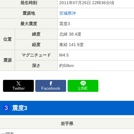
発生時刻
2011年07月26日 22時36分頃
震源地
宮城県沖
最大震度
震度3
緯度
北緯 38.4度
位置
経度
東経 141.8度
マグニチュード
M4.5
震源
深さ
約50km
Twitter
Facebook
LINE
震度3
岩手県
一関市