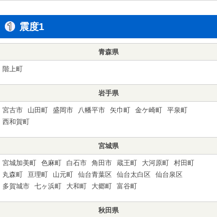
震度1
青森県
階上町
岩手県
宮古市
山田町
盛岡市
八幡平市
矢巾町
金ケ崎町
平泉町
西和賀町
宮城県
宮城加美町
色麻町
白石市
角田市
蔵王町
大河原町
村田町
丸森町
亘理町
山元町
仙台青葉区
仙台太白区
仙台泉区
多賀城市
七ヶ浜町
大和町
大郷町
富谷町
秋田県