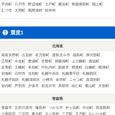
平内町
八戸市
野辺地町
七戸町
横浜町
青森南部町
階上町
むつ市
大間町
風間浦村
佐井村
震度1
北海道
南富良野町
占冠村
長万部町
渡島北斗市
福島町
厚沢部町
乙部町
今金町
豊浦町
壮瞥町
洞爺湖町
上士幌町
鹿追町
足寄町
士幌町
本別町
中札内村
釧路市
標茶町
白糠町
標津町
別海町
石狩市
当別町
札幌中央区
札幌豊平区
札幌西区
札幌手稲区
札幌清田区
小樽市
余市町
ニセコ町
喜茂別町
岩内町
芦別市
夕張市
岩見沢市
美唄市
由仁町
栗山町
月形町
青森県
青森市
五所川原市
蓬田村
つがる市
外ヶ浜町
中泊町
田舎館村
十和田市
三沢市
東北町
六ヶ所村
三戸町
五戸町
おいらせ町