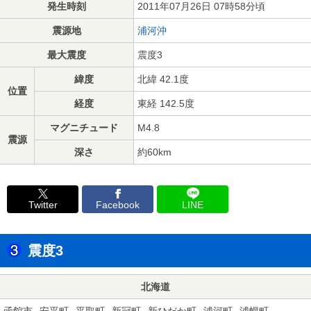
発生時刻
2011年07月26日 07時58分頃
震源地
浦河沖
最大震度
震度3
緯度
北緯 42.1度
位置
経度
東経 142.5度
マグニチュード
M4.8
震源
深さ
約60km
Twitter
Facebook
LINE
震度3
北海道
函館市
安平町
平取町
新冠町
新ひだか町
浦河町
浦幌町