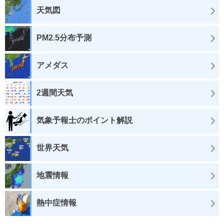
天気図
PM2.5分布予測
アメダス
2週間天気
気象予報士のポイント解説
世界天気
地震情報
熱中症情報