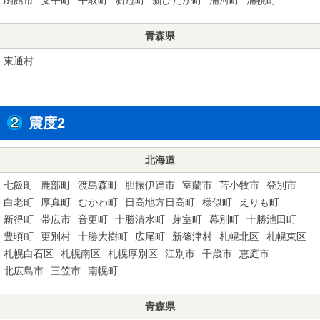
青森県
東通村
震度2
北海道
七飯町
鹿部町
渡島森町
胆振伊達市
室蘭市
苫小牧市
登別市
白老町
厚真町
むかわ町
日高地方日高町
様似町
えりも町
新得町
帯広市
音更町
十勝清水町
芽室町
幕別町
十勝池田町
豊頃町
更別村
十勝大樹町
広尾町
新篠津村
札幌北区
札幌東区
札幌白石区
札幌南区
札幌厚別区
江別市
千歳市
恵庭市
北広島市
三笠市
南幌町
青森県