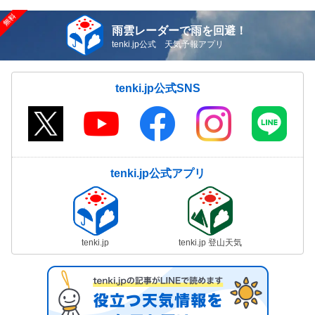
雨雲レーダーで雨を回避！
tenki.jp公式 天気予報アプリ
tenki.jp公式SNS
tenki.jp公式アプリ
tenki.jp
tenki.jp 登山天気