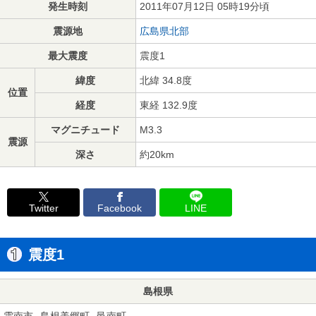
発生時刻
2011年07月12日 05時19分頃
震源地
広島県北部
最大震度
震度1
緯度
北緯 34.8度
位置
経度
東経 132.9度
マグニチュード
M3.3
震源
深さ
約20km
Twitter
Facebook
LINE
震度1
島根県
雲南市
島根美郷町
邑南町