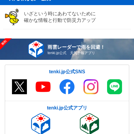
いざという時にあわてないために
確かな情報と行動で防災力アップ
雨雲レーダーで雨を回避！
tenki.jp公式 天気予報アプリ
tenki.jp公式SNS
tenki.jp公式アプリ