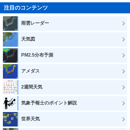
注目のコンテンツ
雨雲レーダー
天気図
PM2.5分布予測
アメダス
2週間天気
気象予報士のポイント解説
世界天気