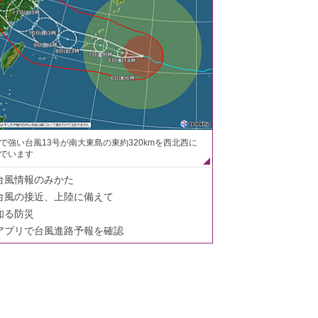
で強い台風13号が南大東島の東約320kmを西北西に
でいます
台風情報のみかた
台風の接近、上陸に備えて
知る防災
アプリで台風進路予報を確認