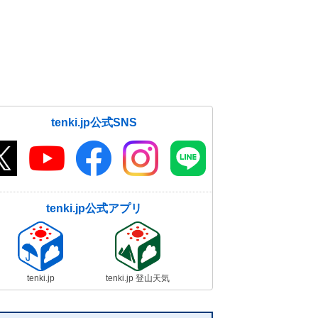
tenki.jp公式SNS
tenki.jp公式アプリ
tenki.jp
tenki.jp 登山天気