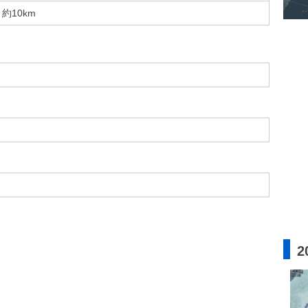
約10km
2