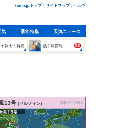
tenki.jpトップ
｜
サイトマップ
｜
ヘルプ
天気
季節特集
天気ニュース
象予報士の解説
熱中症情報
注目
風13号
(ドルフィン)
06日06:00現在