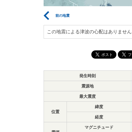
前の地震
この地震による津波の心配はありません
発生時刻
震源地
最大震度
緯度
位置
経度
マグニチュード