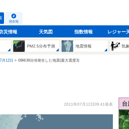
索
現在地
防災情報
天気図
指数情報
レジャー
PM2.5分布予測
地震情報
気
07月12日
09時38分頃発生した地震(最大震度3)
台
2011年07月12日09:41発表