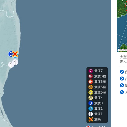
大型
進ん