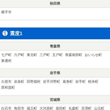
秋田県
横手市
震度1
青森県
七戸町
六戸町
東北町
三戸町
五戸町
青森南部町
おいらせ町
東通村
岩手県
久慈市
岩泉町
田野畑村
岩手洋野町
葛巻町
岩手町
軽米町
西和賀町
宮城県
白石市
角田市
蔵王町
大河原町
柴田町
丸森町
亘理町
山元町