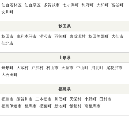
仙台若林区
仙台泉区
多賀城市
七ヶ浜町
利府町
大和町
富谷町
女川町
秋田県
秋田市
由利本荘市
湯沢市
羽後町
東成瀬村
秋田美郷町
大仙市
仙北市
山形県
舟形町
大蔵村
戸沢村
村山市
天童市
中山町
河北町
尾花沢市
大石田町
福島県
福島市
須賀川市
二本松市
川俣町
天栄村
小野町
田村市
福島伊達市
相馬市
楢葉町
新地町
飯舘村
南相馬市