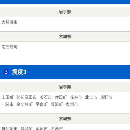
岩手県
大船渡市
宮城県
南三陸町
震度3
岩手県
山田町
陸前高田市
釜石市
住田町
花巻市
北上市
遠野市
一関市
金ケ崎町
平泉町
藤沢町
奥州市
宮城県
気仙沼市
涌谷町
栗原市
石巻市