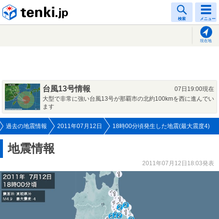
tenki.jp
検索
メニュー
現在地
台風13号情報
07日19:00現在
大型で非常に強い台風13号が那覇市の北約100kmを西に進んでい
ます
過去の地震情報
2011年07月12日
18時00分頃発生した地震(最大震度4)
地震情報
2011年07月12日18:03発表