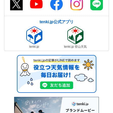
tenki.jp公式アプリ
tenki.jp
tenki.jp 登山天気