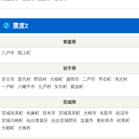
震度2
青森県
八戸市
階上町
岩手県
宮古市
普代村
野田村
大槌町
盛岡市
二戸市
雫石町
滝沢村
一戸町
八幡平市
九戸村
矢巾町
紫波町
宮城県
宮城加美町
色麻町
登米市
宮城美里町
大崎市
名取市
岩沼市
宮城川崎町
仙台青葉区
仙台宮城野区
塩竈市
東松島市
松島町
大郷町
大衡村