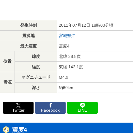
発生時刻
2011年07月12日 18時00分頃
震源地
宮城県沖
最大震度
震度4
緯度
北緯 38.8度
位置
経度
東経 142.1度
マグニチュード
M4.9
震源
深さ
約60km
Twitter
Facebook
LINE
震度4