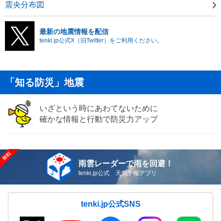
震央分布図
最新の地震情報を配信
tenki.jp公式X（旧Twitter）をご利用ください。
「知る防災」地震
いざという時にあわてないために
確かな情報と行動で防災力アップ
雨雲レーダーで雨を回避！
tenki.jp公式 天気予報アプリ
tenki.jp公式SNS