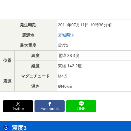
発生時刻
2011年07月11日 10時36分頃
震源地
宮城県沖
最大震度
震度3
緯度
北緯 38.4度
位置
経度
東経 142.2度
マグニチュード
M4.5
震源
深さ
約40km
Twitter
Facebook
LINE
震度3