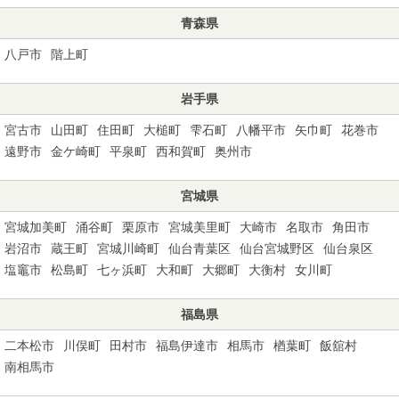
青森県
八戸市
階上町
岩手県
宮古市
山田町
住田町
大槌町
雫石町
八幡平市
矢巾町
花巻市
遠野市
金ケ崎町
平泉町
西和賀町
奥州市
宮城県
宮城加美町
涌谷町
栗原市
宮城美里町
大崎市
名取市
角田市
岩沼市
蔵王町
宮城川崎町
仙台青葉区
仙台宮城野区
仙台泉区
塩竈市
松島町
七ヶ浜町
大和町
大郷町
大衡村
女川町
福島県
二本松市
川俣町
田村市
福島伊達市
相馬市
楢葉町
飯舘村
南相馬市