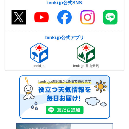
tenki.jp公式SNS
tenki.jp公式アプリ
tenki.jp
tenki.jp 登山天気