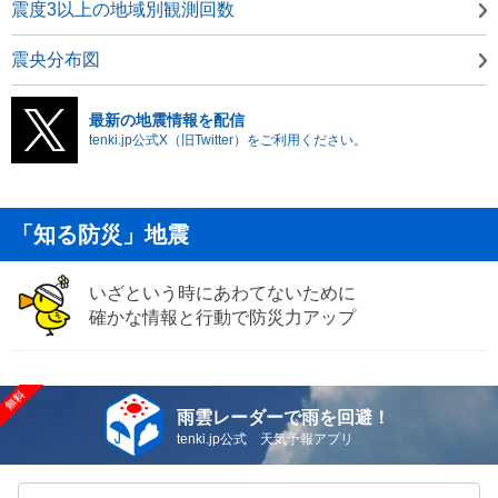
震度3以上の地域別観測回数
震央分布図
最新の地震情報を配信
tenki.jp公式X（旧Twitter）をご利用ください。
「知る防災」地震
いざという時にあわてないために
確かな情報と行動で防災力アップ
雨雲レーダーで雨を回避！
tenki.jp公式 天気予報アプリ