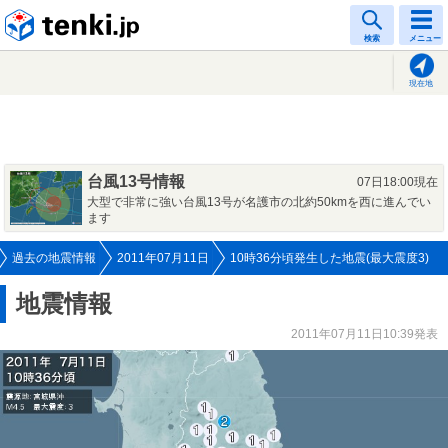
tenki.jp
検索
メニュー
現在地
台風13号情報
07日18:00現在
大型で非常に強い台風13号が名護市の北約50kmを西に進んでい
ます
過去の地震情報
2011年07月11日
10時36分頃発生した地震(最大震度3)
地震情報
2011年07月11日10:39発表