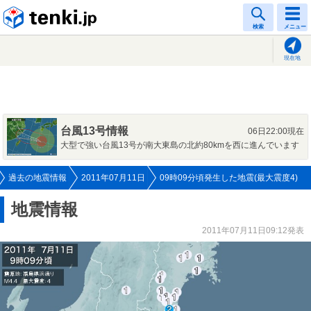
tenki.jp
検索
メニュー
現在地
台風13号情報
06日22:00現在
大型で強い台風13号が南大東島の北約80kmを西に進んでいます
過去の地震情報
2011年07月11日
09時09分頃発生した地震(最大震度4)
地震情報
2011年07月11日09:12発表