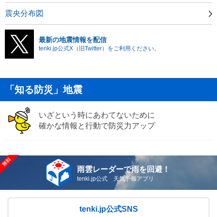
震央分布図
最新の地震情報を配信
tenki.jp公式X（旧Twitter）をご利用ください。
「知る防災」地震
いざという時にあわてないために
確かな情報と行動で防災力アップ
雨雲レーダーで雨を回避！
tenki.jp公式 天気予報アプリ
tenki.jp公式SNS