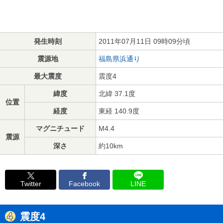
発生時刻
2011年07月11日 09時09分頃
震源地
福島県浜通り
最大震度
震度4
緯度
北緯 37.1度
位置
経度
東経 140.9度
マグニチュード
M4.4
震源
深さ
約10km
Twitter
Facebook
LINE
震度4