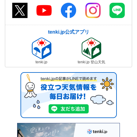
tenki.jp公式アプリ
tenki.jp
tenki.jp 登山天気