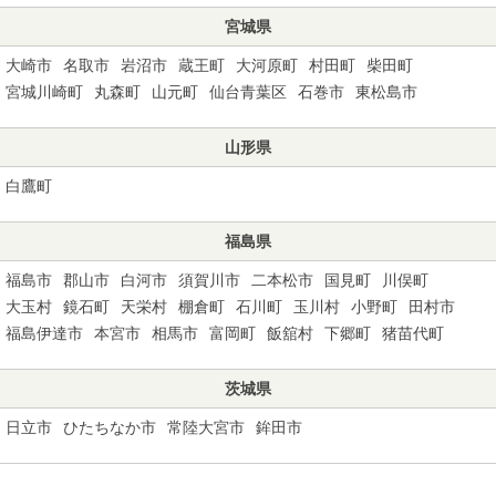
宮城県
大崎市
名取市
岩沼市
蔵王町
大河原町
村田町
柴田町
宮城川崎町
丸森町
山元町
仙台青葉区
石巻市
東松島市
山形県
白鷹町
福島県
福島市
郡山市
白河市
須賀川市
二本松市
国見町
川俣町
大玉村
鏡石町
天栄村
棚倉町
石川町
玉川村
小野町
田村市
福島伊達市
本宮市
相馬市
富岡町
飯舘村
下郷町
猪苗代町
茨城県
日立市
ひたちなか市
常陸大宮市
鉾田市