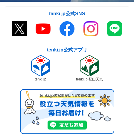
tenki.jp公式SNS
tenki.jp公式アプリ
tenki.jp
tenki.jp 登山天気