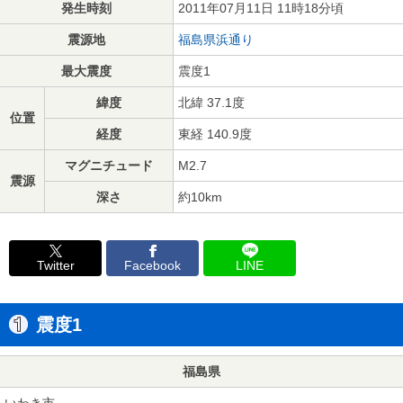
発生時刻
2011年07月11日 11時18分頃
震源地
福島県浜通り
最大震度
震度1
緯度
北緯 37.1度
位置
経度
東経 140.9度
マグニチュード
M2.7
震源
深さ
約10km
Twitter
Facebook
LINE
震度1
福島県
いわき市