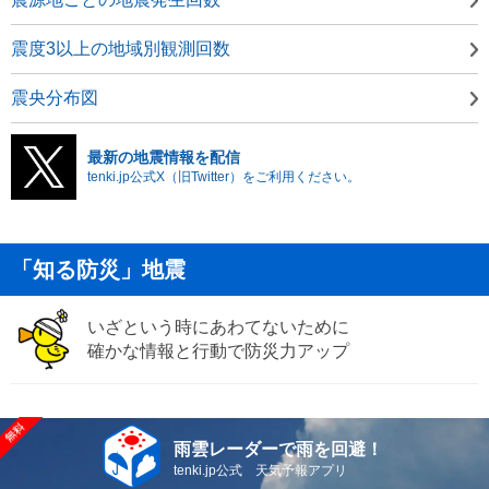
震度3以上の地域別観測回数
震央分布図
最新の地震情報を配信
tenki.jp公式X（旧Twitter）をご利用ください。
「知る防災」地震
いざという時にあわてないために
確かな情報と行動で防災力アップ
雨雲レーダーで雨を回避！
tenki.jp公式 天気予報アプリ