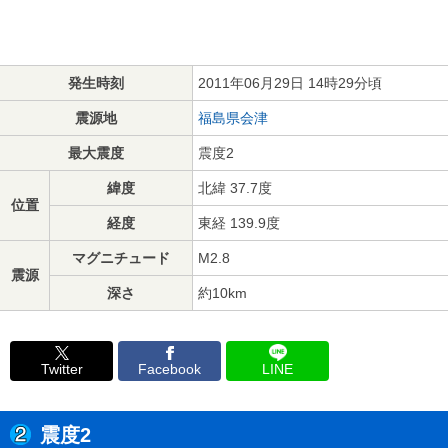
発生時刻
2011年06月29日 14時29分頃
震源地
福島県会津
最大震度
震度2
緯度
北緯 37.7度
位置
経度
東経 139.9度
マグニチュード
M2.8
震源
深さ
約10km
Twitter
Facebook
LINE
震度2