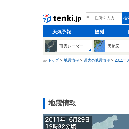
tenki.jp
検
天気予報
観測
雨雲レーダー
天気図
トップ
地震情報
過去の地震情報
2011年
地震情報