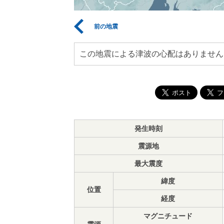
前の地震
この地震による津波の心配はありません
発生時刻
震源地
最大震度
緯度
位置
経度
マグニチュード