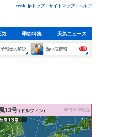
tenki.jpトップ
｜
サイトマップ
｜
ヘルプ
天気
季節特集
天気ニュース
象予報士の解説
熱中症情報
注目
風13号
(ドルフィン)
06日18:00現在