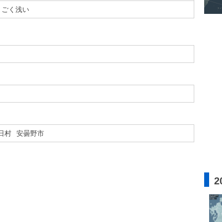
ごく浅い
日村
安曇野市
2