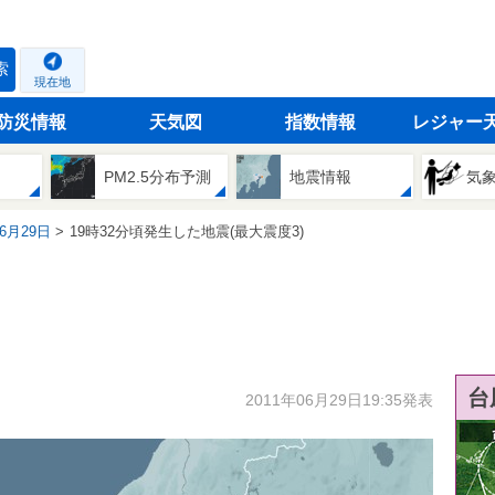
索
現在地
防災情報
天気図
指数情報
レジャー
PM2.5分布予測
地震情報
気
06月29日
19時32分頃発生した地震(最大震度3)
台
2011年06月29日19:35発表