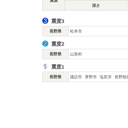
震源
深さ
震度3
長野県
松本市
震度2
長野県
山形村
震度1
長野県
諏訪市
茅野市
塩尻市
長野朝