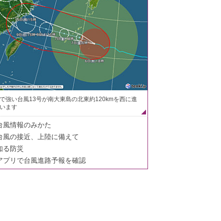
で強い台風13号が南大東島の北東約120kmを西に進
います
台風情報のみかた
台風の接近、上陸に備えて
知る防災
アプリで台風進路予報を確認