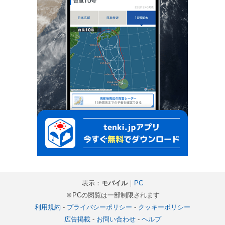
表示：
モバイル
｜
PC
※PCの閲覧は一部制限されます
利用規約
-
プライバシーポリシー
-
クッキーポリシー
広告掲載
-
お問い合わせ
-
ヘルプ