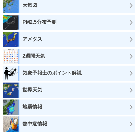
天気図
PM2.5分布予測
アメダス
2週間天気
気象予報士のポイント解説
世界天気
地震情報
熱中症情報