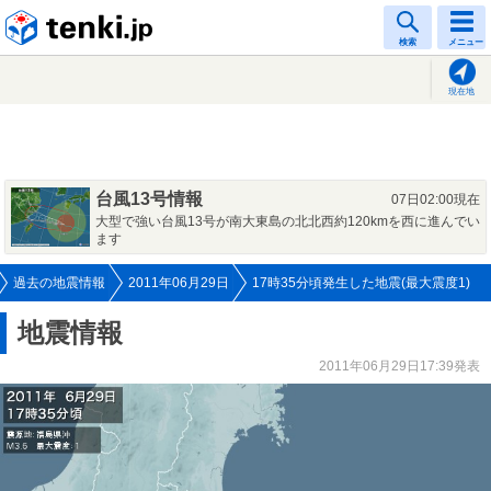
tenki.jp
検索
メニュー
現在地
台風13号情報
07日02:00現在
大型で強い台風13号が南大東島の北北西約120kmを西に進んでい
ます
過去の地震情報
2011年06月29日
17時35分頃発生した地震(最大震度1)
地震情報
2011年06月29日17:39発表