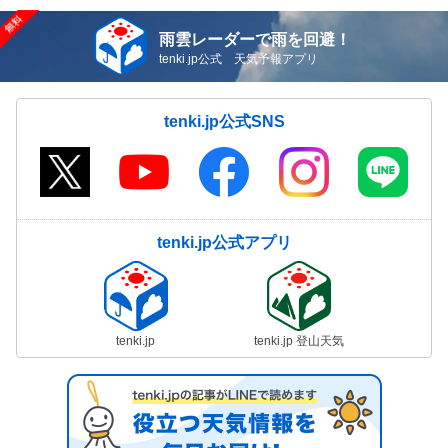
雨雲レーダーで雨を回避！
tenki.jp公式 天気予報アプリ
tenki.jp公式SNS
tenki.jp公式アプリ
tenki.jp
tenki.jp 登山天気