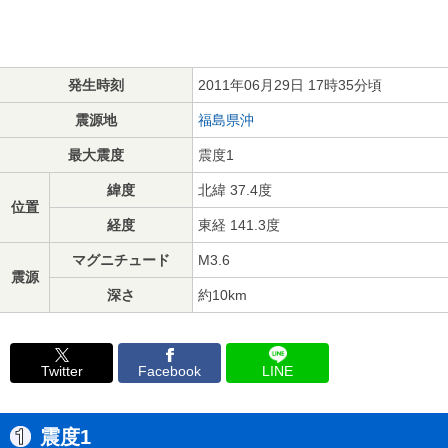
発生時刻
2011年06月29日 17時35分頃
震源地
福島県沖
最大震度
震度1
緯度
北緯 37.4度
位置
経度
東経 141.3度
マグニチュード
M3.6
震源
深さ
約10km
Twitter
Facebook
LINE
震度1