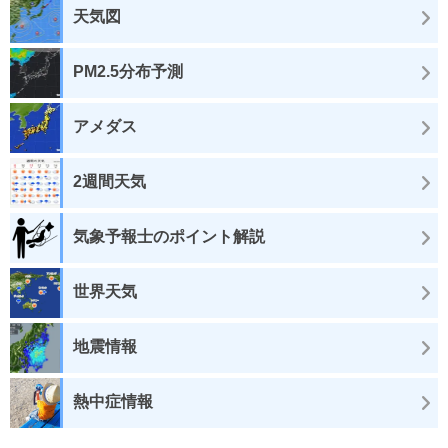
天気図
PM2.5分布予測
アメダス
2週間天気
気象予報士のポイント解説
世界天気
地震情報
熱中症情報