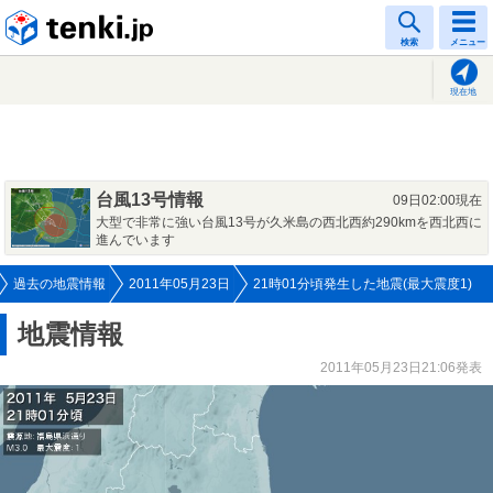
tenki.jp
検索
メニュー
現在地
台風13号情報
09日02:00現在
大型で非常に強い台風13号が久米島の西北西約290kmを西北西に
進んでいます
過去の地震情報
2011年05月23日
21時01分頃発生した地震(最大震度1)
地震情報
2011年05月23日21:06発表