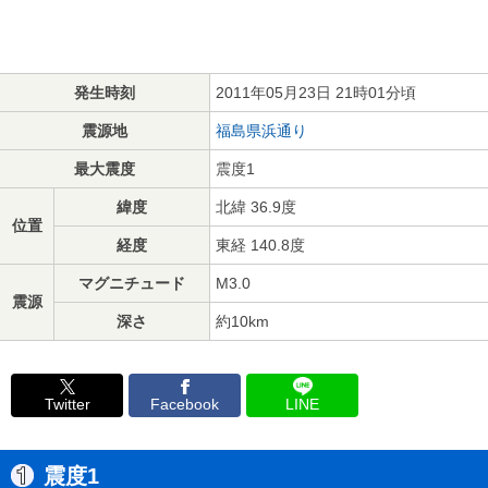
発生時刻
2011年05月23日 21時01分頃
震源地
福島県浜通り
最大震度
震度1
緯度
北緯 36.9度
位置
経度
東経 140.8度
マグニチュード
M3.0
震源
深さ
約10km
Twitter
Facebook
LINE
震度1