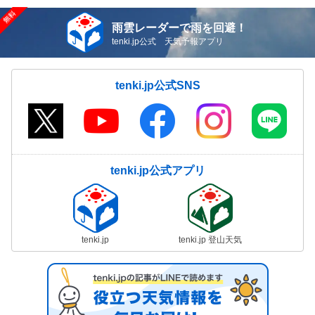
雨雲レーダーで雨を回避！
tenki.jp公式 天気予報アプリ
tenki.jp公式SNS
tenki.jp公式アプリ
tenki.jp
tenki.jp 登山天気