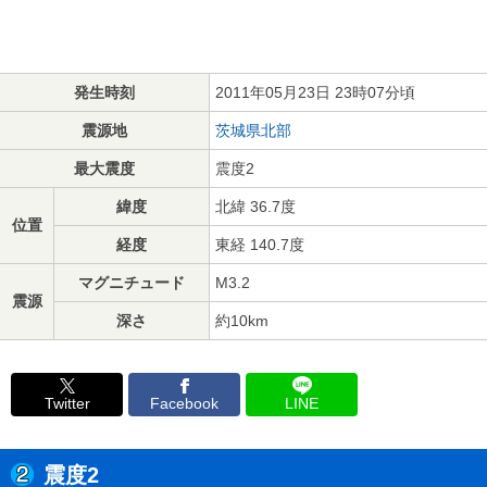
発生時刻
2011年05月23日 23時07分頃
震源地
茨城県北部
最大震度
震度2
緯度
北緯 36.7度
位置
経度
東経 140.7度
マグニチュード
M3.2
震源
深さ
約10km
Twitter
Facebook
LINE
震度2