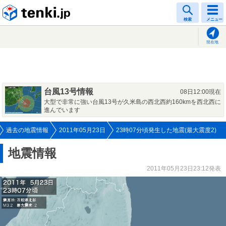
tenki.jp
検索
メニュー
現在地
台風13号情報
08日12:00現在
大型で非常に強い台風13号が久米島の西北西約160kmを西北西に
進んでいます
過去の地震情報
2011年05月23日
23時07分頃発生した地震(最大震度2)
地震情報
2011年05月23日23:12発表