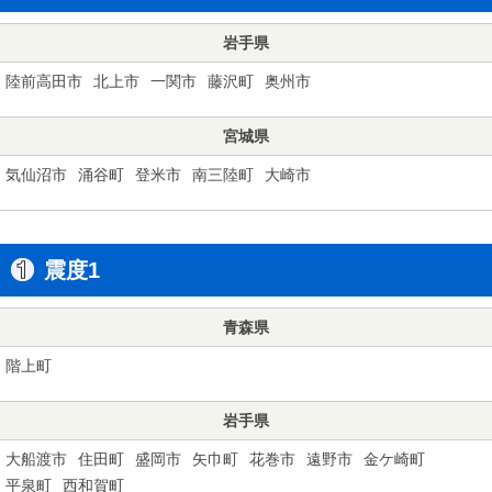
岩手県
陸前高田市
北上市
一関市
藤沢町
奥州市
宮城県
気仙沼市
涌谷町
登米市
南三陸町
大崎市
震度1
青森県
階上町
岩手県
大船渡市
住田町
盛岡市
矢巾町
花巻市
遠野市
金ケ崎町
平泉町
西和賀町