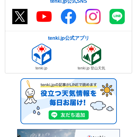
tenki.jp公式SNS
tenki.jp公式アプリ
tenki.jp
tenki.jp 登山天気