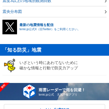
震度3以上の地域別観測回数
震央分布図
最新の地震情報を配信
tenki.jp公式X（旧Twitter）をご利用ください。
「知る防災」地震
いざという時にあわてないために
確かな情報と行動で防災力アップ
雨雲レーダーで雨を回避！
tenki.jp公式 天気予報アプリ