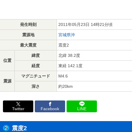
発生時刻
2011年05月23日 14時21分頃
震源地
宮城県沖
最大震度
震度2
緯度
北緯 38.2度
位置
経度
東経 142.1度
マグニチュード
M4.6
震源
深さ
約20km
Twitter
Facebook
LINE
震度2