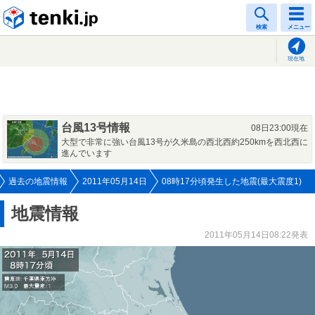
tenki.jp
検索
メニュー
現在地
台風13号情報
08日23:00現在
大型で非常に強い台風13号が久米島の西北西約250kmを西北西に
進んでいます
過去の地震情報
2011年05月14日
08時17分頃発生した地震(最大震度1)
地震情報
2011年05月14日08:22発表