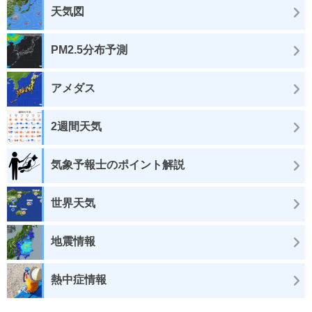
天気図
PM2.5分布予測
アメダス
2週間天気
気象予報士のポイント解説
世界天気
地震情報
熱中症情報