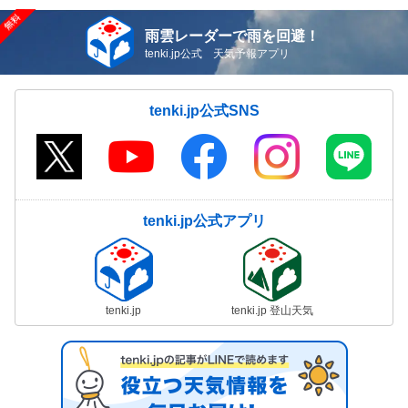
雨雲レーダーで雨を回避！
tenki.jp公式 天気予報アプリ
tenki.jp公式SNS
tenki.jp公式アプリ
tenki.jp
tenki.jp 登山天気