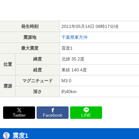
発生時刻
2011年05月14日 08時17分頃
震源地
千葉県東方沖
最大震度
震度1
緯度
北緯 35.2度
位置
経度
東経 140.4度
マグニチュード
M3.0
震源
深さ
約40km
Twitter
Facebook
LINE
震度1