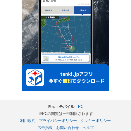
表示：
モバイル
｜
PC
※PCの閲覧は一部制限されます
利用規約
-
プライバシーポリシー
-
クッキーポリシー
広告掲載
-
お問い合わせ
-
ヘルプ