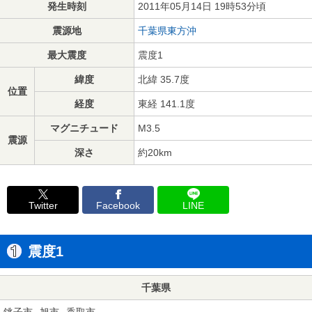
発生時刻
2011年05月14日 19時53分頃
震源地
千葉県東方沖
最大震度
震度1
緯度
北緯 35.7度
位置
経度
東経 141.1度
マグニチュード
M3.5
震源
深さ
約20km
Twitter
Facebook
LINE
震度1
千葉県
銚子市
旭市
香取市