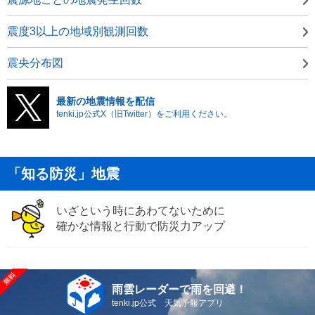
震度3以上の地域別観測回数
震央分布図
最新の地震情報を配信
tenki.jp公式X（旧Twitter）をご利用ください。
「知る防災」地震
いざという時にあわてないために
確かな情報と行動で防災力アップ
雨雲レーダーで雨を回避！
tenki.jp公式 天気予報アプリ