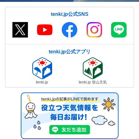
tenki.jp公式SNS
tenki.jp公式アプリ
tenki.jp
tenki.jp 登山天気