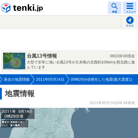
tenki.jp
検索
メニュー
現在地
台風13号情報
08日08:00現在
大型で非常に強い台風13号が久米島の北西約100kmを西北西に進
んでいます
過去の地震情報
2011年05月14日
00時29分頃発生した地震(最大震度1)
地震情報
2011年05月14日00:34発表