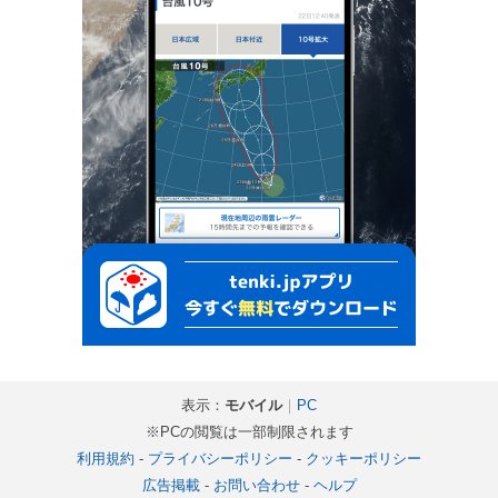
表示：
モバイル
｜
PC
※PCの閲覧は一部制限されます
利用規約
-
プライバシーポリシー
-
クッキーポリシー
広告掲載
-
お問い合わせ
-
ヘルプ