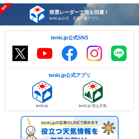
雨雲レーダーで雨を回避！
tenki.jp公式 天気予報アプリ
tenki.jp公式SNS
tenki.jp公式アプリ
tenki.jp
tenki.jp 登山天気