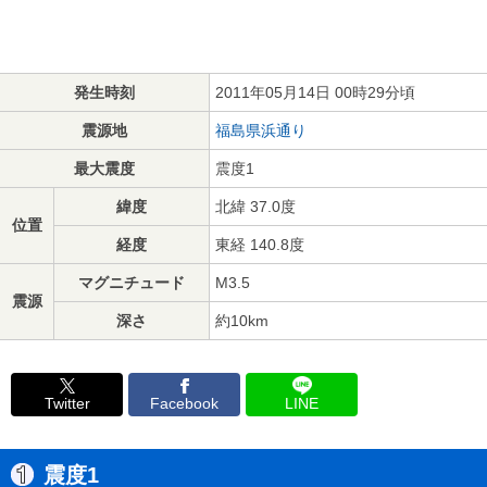
発生時刻
2011年05月14日 00時29分頃
震源地
福島県浜通り
最大震度
震度1
緯度
北緯 37.0度
位置
経度
東経 140.8度
マグニチュード
M3.5
震源
深さ
約10km
Twitter
Facebook
LINE
震度1