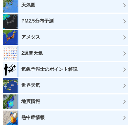
天気図
PM2.5分布予測
アメダス
2週間天気
気象予報士のポイント解説
世界天気
地震情報
熱中症情報