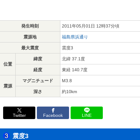
発生時刻
2011年05月01日 12時37分頃
震源地
福島県浜通り
最大震度
震度3
緯度
北緯 37.1度
位置
経度
東経 140.7度
マグニチュード
M3.8
震源
深さ
約10km
Twitter
Facebook
LINE
震度3