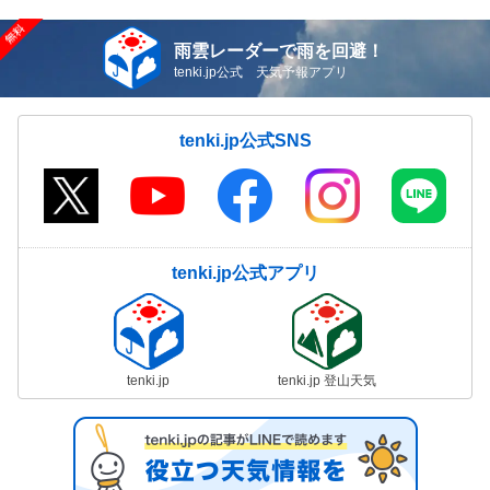
雨雲レーダーで雨を回避！
tenki.jp公式 天気予報アプリ
tenki.jp公式SNS
tenki.jp公式アプリ
tenki.jp
tenki.jp 登山天気