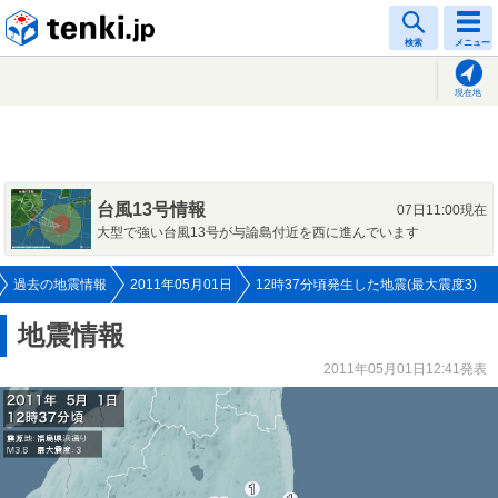
tenki.jp
検索
メニュー
現在地
台風13号情報
07日11:00現在
大型で強い台風13号が与論島付近を西に進んでいます
過去の地震情報
2011年05月01日
12時37分頃発生した地震(最大震度3)
地震情報
2011年05月01日12:41発表