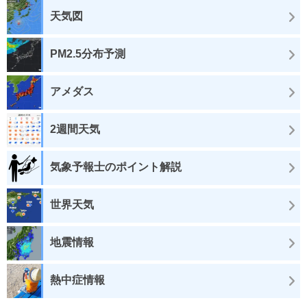
天気図
PM2.5分布予測
アメダス
2週間天気
気象予報士のポイント解説
世界天気
地震情報
熱中症情報