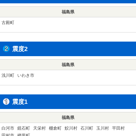
福島県
古殿町
震度2
福島県
浅川町
いわき市
震度1
福島県
白河市
鏡石町
天栄村
棚倉町
鮫川村
石川町
玉川村
平田村
田村市
楢葉町