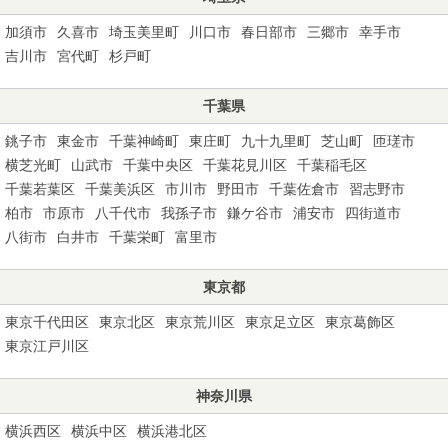
加須市
久喜市
埼玉美里町
川口市
春日部市
三郷市
幸手市
吉川市
宮代町
杉戸町
千葉県
銚子市
東金市
千葉神崎町
東庄町
九十九里町
芝山町
匝瑳市
横芝光町
山武市
千葉中央区
千葉花見川区
千葉稲毛区
千葉若葉区
千葉美浜区
市川市
野田市
千葉佐倉市
習志野市
柏市
市原市
八千代市
我孫子市
鎌ケ谷市
浦安市
四街道市
八街市
白井市
千葉栄町
富里市
東京都
東京千代田区
東京北区
東京荒川区
東京足立区
東京葛飾区
東京江戸川区
神奈川県
横浜西区
横浜中区
横浜港北区