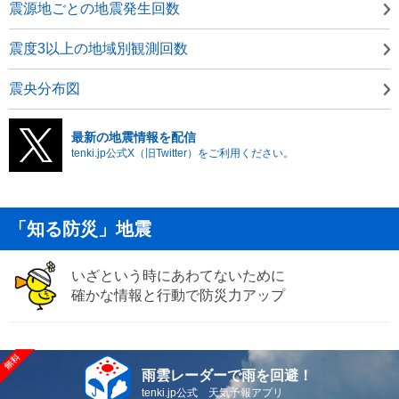
震源地ごとの地震発生回数
震度3以上の地域別観測回数
震央分布図
最新の地震情報を配信
tenki.jp公式X（旧Twitter）をご利用ください。
「知る防災」地震
いざという時にあわてないために
確かな情報と行動で防災力アップ
雨雲レーダーで雨を回避！
tenki.jp公式 天気予報アプリ