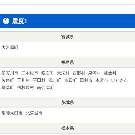
震度1
宮城県
大河原町
福島県
須賀川市
二本松市
鏡石町
天栄村
西郷村
泉崎村
棚倉町
矢祭町
玉川村
平田村
浅川町
古殿町
田村市
本宮市
いわき市
楢葉町
檜枝岐村
南会津町
茨城県
常陸太田市
北茨城市
栃木県