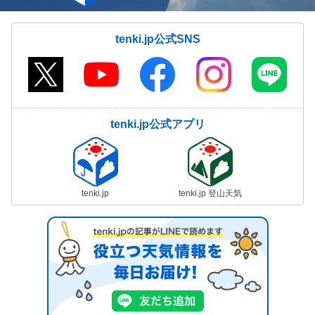
tenki.jp公式SNS
tenki.jp公式アプリ
tenki.jp
tenki.jp 登山天気