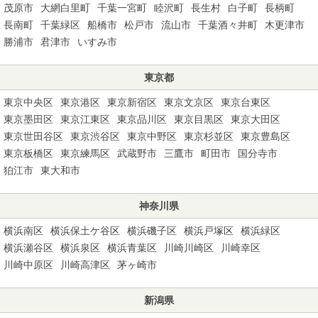
茂原市
大網白里町
千葉一宮町
睦沢町
長生村
白子町
長柄町
長南町
千葉緑区
船橋市
松戸市
流山市
千葉酒々井町
木更津市
勝浦市
君津市
いすみ市
東京都
東京中央区
東京港区
東京新宿区
東京文京区
東京台東区
東京墨田区
東京江東区
東京品川区
東京目黒区
東京大田区
東京世田谷区
東京渋谷区
東京中野区
東京杉並区
東京豊島区
東京板橋区
東京練馬区
武蔵野市
三鷹市
町田市
国分寺市
狛江市
東大和市
神奈川県
横浜南区
横浜保土ケ谷区
横浜磯子区
横浜戸塚区
横浜緑区
横浜瀬谷区
横浜泉区
横浜青葉区
川崎川崎区
川崎幸区
川崎中原区
川崎高津区
茅ヶ崎市
新潟県