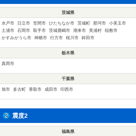
茨城県
水戸市
日立市
笠間市
ひたちなか市
茨城町
那珂市
小美玉市
土浦市
石岡市
取手市
茨城鹿嶋市
潮来市
美浦村
稲敷市
かすみがうら市
神栖市
行方市
桜川市
鉾田市
栃木県
真岡市
千葉県
旭市
多古町
香取市
成田市
印西市
震度2
福島県