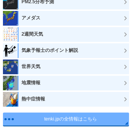
PM2.5分布予測
アメダス
2週間天気
気象予報士のポイント解説
世界天気
地震情報
熱中症情報
tenki.jpの全情報はこちら