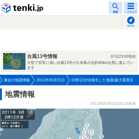
tenki.jp
検索
メニュー
現在地
台風13号情報
07日23:00現在
大型で非常に強い台風13号が久米島の北約90kmを西に進んでい
ます
過去の地震情報
2011年05月01日
02時12分頃発生した地震(最大震度3)
地震情報
2011年05月01日02:16発表