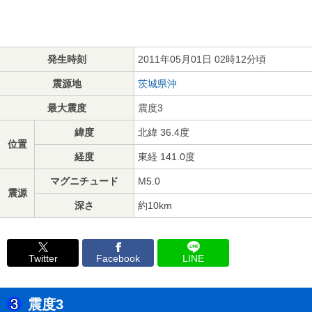
発生時刻
2011年05月01日 02時12分頃
震源地
茨城県沖
最大震度
震度3
緯度
北緯 36.4度
位置
経度
東経 141.0度
マグニチュード
M5.0
震源
深さ
約10km
Twitter
Facebook
LINE
震度3