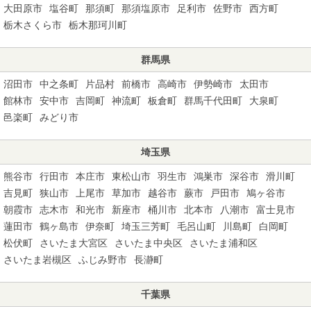
大田原市
塩谷町
那須町
那須塩原市
足利市
佐野市
西方町
栃木さくら市
栃木那珂川町
群馬県
沼田市
中之条町
片品村
前橋市
高崎市
伊勢崎市
太田市
館林市
安中市
吉岡町
神流町
板倉町
群馬千代田町
大泉町
邑楽町
みどり市
埼玉県
熊谷市
行田市
本庄市
東松山市
羽生市
鴻巣市
深谷市
滑川町
吉見町
狭山市
上尾市
草加市
越谷市
蕨市
戸田市
鳩ヶ谷市
朝霞市
志木市
和光市
新座市
桶川市
北本市
八潮市
富士見市
蓮田市
鶴ヶ島市
伊奈町
埼玉三芳町
毛呂山町
川島町
白岡町
松伏町
さいたま大宮区
さいたま中央区
さいたま浦和区
さいたま岩槻区
ふじみ野市
長瀞町
千葉県