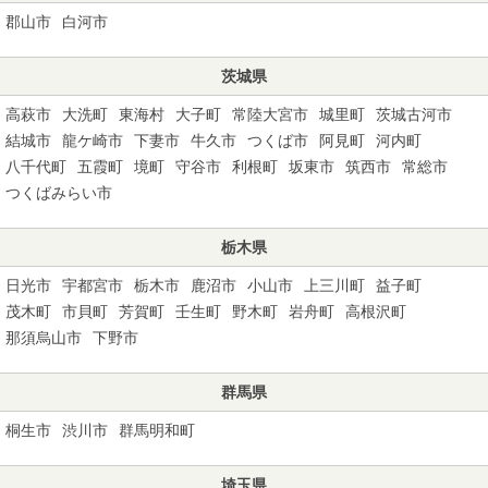
郡山市
白河市
茨城県
高萩市
大洗町
東海村
大子町
常陸大宮市
城里町
茨城古河市
結城市
龍ケ崎市
下妻市
牛久市
つくば市
阿見町
河内町
八千代町
五霞町
境町
守谷市
利根町
坂東市
筑西市
常総市
つくばみらい市
栃木県
日光市
宇都宮市
栃木市
鹿沼市
小山市
上三川町
益子町
茂木町
市貝町
芳賀町
壬生町
野木町
岩舟町
高根沢町
那須烏山市
下野市
群馬県
桐生市
渋川市
群馬明和町
埼玉県