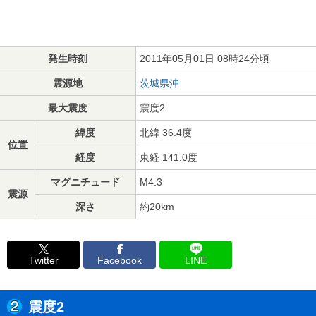
発生時刻
2011年05月01日 08時24分頃
震源地
茨城県沖
最大震度
震度2
緯度
北緯 36.4度
位置
経度
東経 141.0度
マグニチュード
M4.3
震源
深さ
約20km
Twitter
Facebook
LINE
震度2