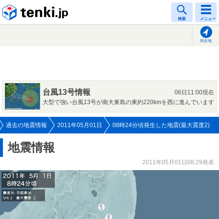
tenki.jp
検索
メニュー
現在地
台風13号情報
06日11:00現在
大型で強い台風13号が南大東島の東約220kmを西に進んでいます
過去の地震情報
2011年05月01日
08時24分頃発生した地震(最大震度2)
地震情報
2011年05月01日08:29発表