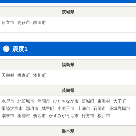
茨城県
日立市
高萩市
鉾田市
震度1
福島県
天栄村
棚倉町
浅川町
茨城県
水戸市
北茨城市
笠間市
ひたちなか市
茨城町
東海村
大子町
常陸大宮市
那珂市
城里町
小美玉市
土浦市
石岡市
茨城鹿嶋市
潮来市
美浦村
筑西市
かすみがうら市
行方市
桜川市
栃木県