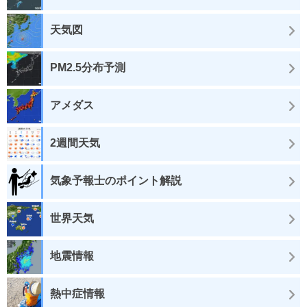
天気図
PM2.5分布予測
アメダス
2週間天気
気象予報士のポイント解説
世界天気
地震情報
熱中症情報