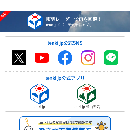
雨雲レーダーで雨を回避！
tenki.jp公式 天気予報アプリ
tenki.jp公式SNS
tenki.jp公式アプリ
tenki.jp
tenki.jp 登山天気