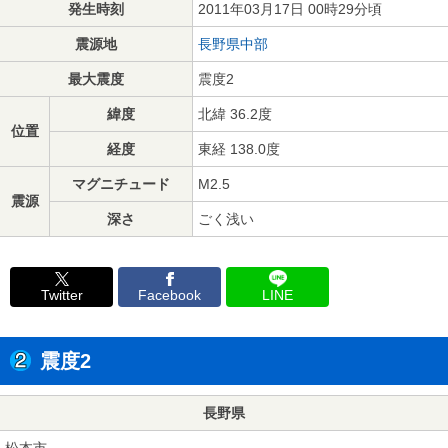
発生時刻
2011年03月17日 00時29分頃
震源地
長野県中部
最大震度
震度2
緯度
北緯 36.2度
位置
経度
東経 138.0度
マグニチュード
M2.5
震源
深さ
ごく浅い
Twitter
Facebook
LINE
震度2
長野県
松本市