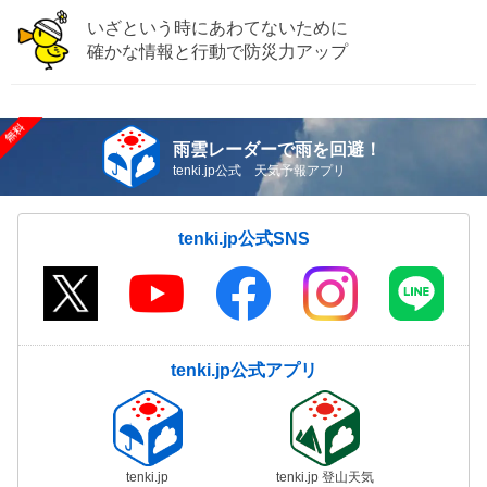
いざという時にあわてないために
確かな情報と行動で防災力アップ
雨雲レーダーで雨を回避！
tenki.jp公式 天気予報アプリ
tenki.jp公式SNS
tenki.jp公式アプリ
tenki.jp
tenki.jp 登山天気