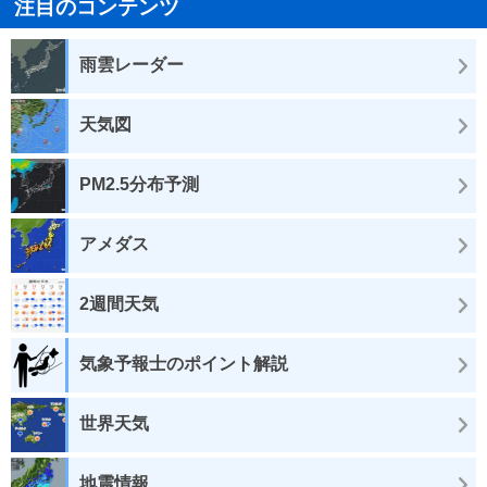
注目のコンテンツ
雨雲レーダー
天気図
PM2.5分布予測
アメダス
2週間天気
気象予報士のポイント解説
世界天気
地震情報