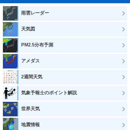
雨雲レーダー
天気図
PM2.5分布予測
アメダス
2週間天気
気象予報士のポイント解説
世界天気
地震情報