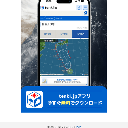
表示：
モバイル
｜
PC