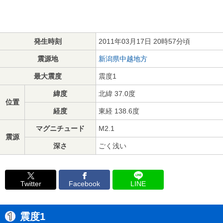
発生時刻
2011年03月17日 20時57分頃
震源地
新潟県中越地方
最大震度
震度1
緯度
北緯 37.0度
位置
経度
東経 138.6度
マグニチュード
M2.1
震源
深さ
ごく浅い
Twitter
Facebook
LINE
震度1