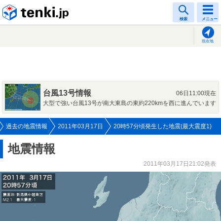
tenki.jp
検索
メニュー
現在地
台風13号情報
06日11:00現在
大型で強い台風13号が南大東島の東約220kmを西に進んでいます
過去の地震情報
2011年03月17日
20時57分頃発生した地震(最大震度1)
地震情報
2011年03月17日21:02発表