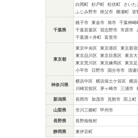
白岡町
杉戸町
松伏町
さいた
ふじみ野市
秩父市
横瀬町
皆
銚子市
東金市
旭市
千葉神崎
千葉県
千葉若葉区
習志野市
市原市
千葉酒々井町
富里市
東京中央区
東京港区
東京新宿
東京品川区
東京目黒区
東京大
東京都
東京荒川区
東京練馬区
東京足
小平市
日野市
国分寺市
清瀬
横浜中区
横浜保土ケ谷区
横浜
神奈川県
川崎宮前区
茅ヶ崎市
三浦市
新潟県
長岡市
加茂市
見附市
田上町
山梨県
市川三郷町
甲州市
長野県
長野南牧村
静岡県
東伊豆町