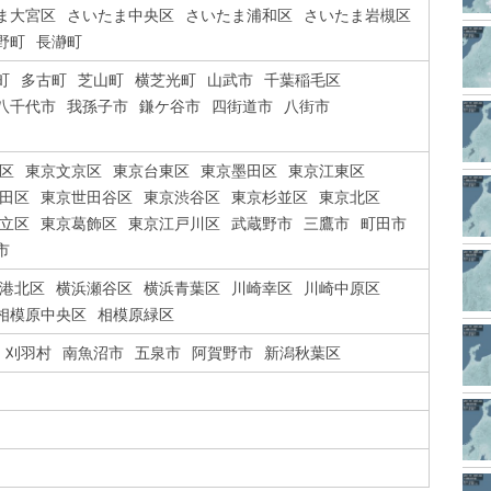
ま大宮区
さいたま中央区
さいたま浦和区
さいたま岩槻区
野町
長瀞町
町
多古町
芝山町
横芝光町
山武市
千葉稲毛区
八千代市
我孫子市
鎌ケ谷市
四街道市
八街市
区
東京文京区
東京台東区
東京墨田区
東京江東区
田区
東京世田谷区
東京渋谷区
東京杉並区
東京北区
立区
東京葛飾区
東京江戸川区
武蔵野市
三鷹市
町田市
市
港北区
横浜瀬谷区
横浜青葉区
川崎幸区
川崎中原区
相模原中央区
相模原緑区
刈羽村
南魚沼市
五泉市
阿賀野市
新潟秋葉区