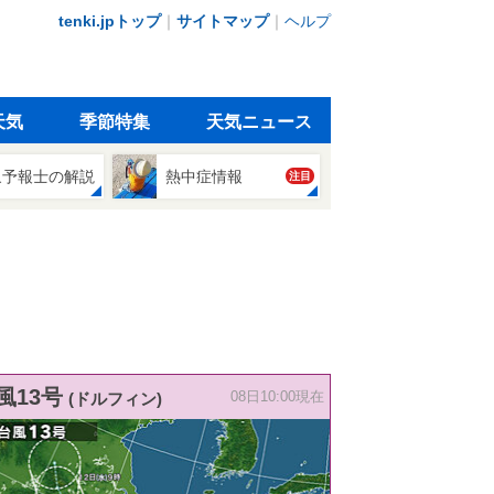
tenki.jpトップ
｜
サイトマップ
｜
ヘルプ
天気
季節特集
天気ニュース
象予報士の解説
熱中症情報
注目
風13号
(ドルフィン)
08日10:00現在