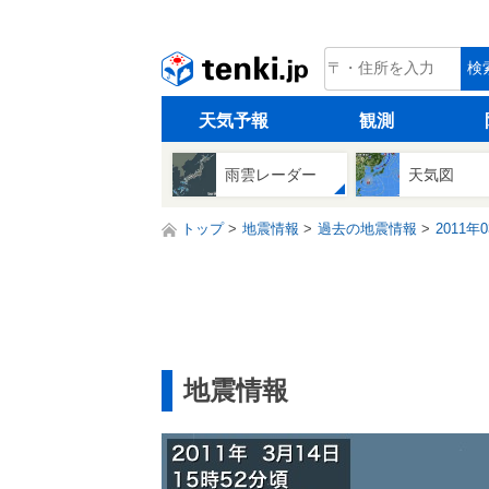
tenki.jp
検
天気予報
観測
雨雲レーダー
天気図
トップ
地震情報
過去の地震情報
2011年
地震情報