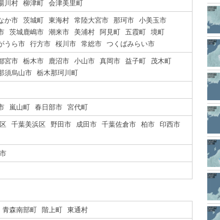
湯川村
柳津町
会津美里町
なか市
茨城町
東海村
常陸大宮市
那珂市
小美玉市
市
茨城鹿嶋市
潮来市
美浦村
阿見町
五霞町
境町
がうら市
行方市
桜川市
常総市
つくばみらい市
都宮市
栃木市
鹿沼市
小山市
真岡市
益子町
茂木町
那須烏山市
栃木那珂川町
市
嵐山町
春日部市
宮代町
区
千葉美浜区
野田市
成田市
千葉佐倉市
柏市
印西市
市
青森南部町
階上町
東通村