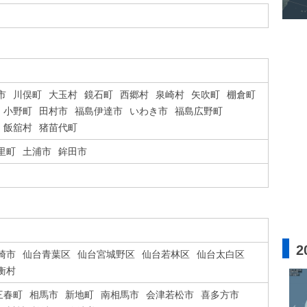
市
川俣町
大玉村
鏡石町
西郷村
泉崎村
矢吹町
棚倉町
小野町
田村市
福島伊達市
いわき市
福島広野町
飯舘村
猪苗代町
里町
土浦市
鉾田市
2
崎市
仙台青葉区
仙台宮城野区
仙台若林区
仙台太白区
衡村
三春町
相馬市
新地町
南相馬市
会津若松市
喜多方市