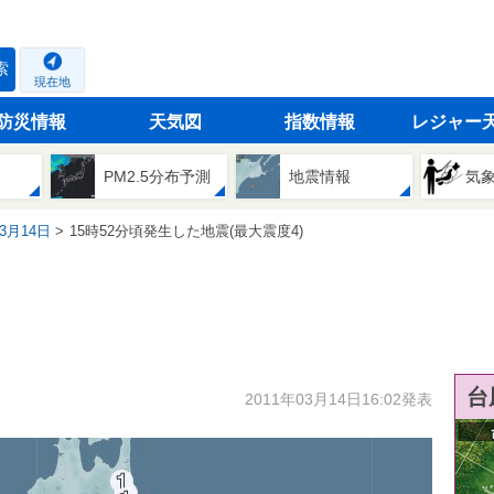
索
現在地
防災情報
天気図
指数情報
レジャー
PM2.5分布予測
地震情報
気
03月14日
15時52分頃発生した地震(最大震度4)
台
2011年03月14日16:02発表