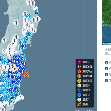
大型
西に