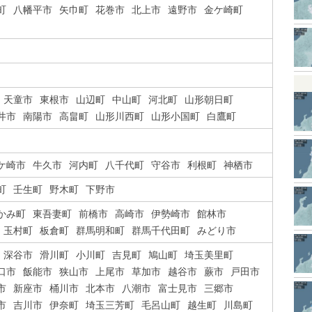
町
八幡平市
矢巾町
花巻市
北上市
遠野市
金ケ崎町
天童市
東根市
山辺町
中山町
河北町
山形朝日町
井市
南陽市
高畠町
山形川西町
山形小国町
白鷹町
ケ崎市
牛久市
河内町
八千代町
守谷市
利根町
神栖市
町
壬生町
野木町
下野市
かみ町
東吾妻町
前橋市
高崎市
伊勢崎市
館林市
玉村町
板倉町
群馬明和町
群馬千代田町
みどり市
深谷市
滑川町
小川町
吉見町
鳩山町
埼玉美里町
口市
飯能市
狭山市
上尾市
草加市
越谷市
蕨市
戸田市
市
新座市
桶川市
北本市
八潮市
富士見市
三郷市
市
吉川市
伊奈町
埼玉三芳町
毛呂山町
越生町
川島町