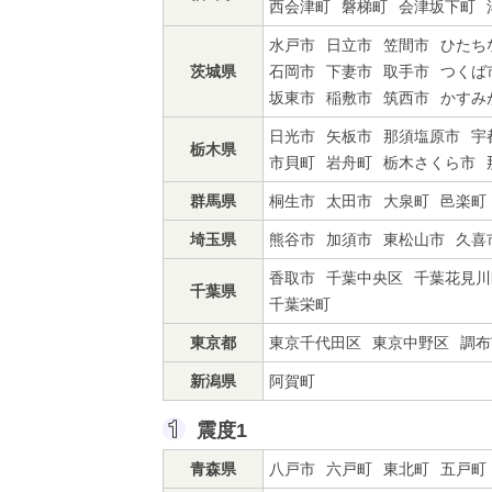
西会津町
磐梯町
会津坂下町
水戸市
日立市
笠間市
ひたち
茨城県
石岡市
下妻市
取手市
つくば
坂東市
稲敷市
筑西市
かすみ
日光市
矢板市
那須塩原市
宇
栃木県
市貝町
岩舟町
栃木さくら市
群馬県
桐生市
太田市
大泉町
邑楽町
埼玉県
熊谷市
加須市
東松山市
久喜
香取市
千葉中央区
千葉花見川
千葉県
千葉栄町
東京都
東京千代田区
東京中野区
調布
新潟県
阿賀町
震度1
青森県
八戸市
六戸町
東北町
五戸町