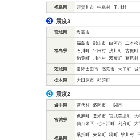
福島県
須賀川市
中島村
玉川村
震度3
宮城県
塩竈市
福島市
郡山市
白河市
二本松
福島県
石川町
平田村
浅川町
古殿町
楢葉町
川内村
双葉町
葛尾村
茨城県
常陸太田市
高萩市
大子町
城
栃木県
大田原市
那須町
震度2
岩手県
普代村
盛岡市
一関市
色麻町
登米市
宮城美里町
大
宮城県
仙台泉区
七ヶ浜町
利府町
大
桑折町
矢祭町
塙町
鮫川村
福島県