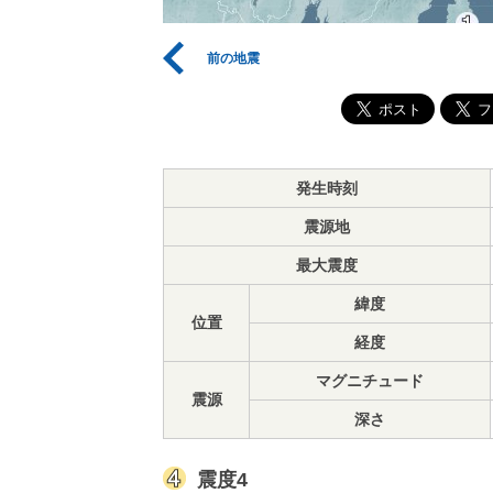
前の地震
発生時刻
震源地
最大震度
緯度
位置
経度
マグニチュード
震源
深さ
震度4