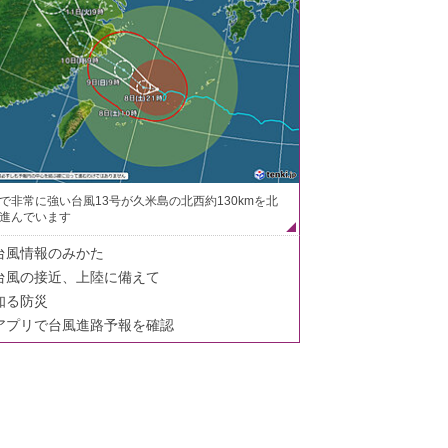
で非常に強い台風13号が久米島の北西約130kmを北
進んでいます
台風情報のみかた
台風の接近、上陸に備えて
知る防災
アプリで台風進路予報を確認