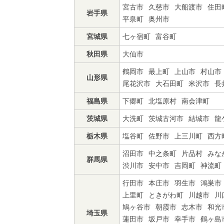
宮古市
久慈市
大船渡市
住田
岩手県
平泉町
奥州市
宮城県
七ヶ宿町
富谷町
秋田県
大仙市
鶴岡市
最上町
上山市
村山市
山形県
尾花沢市
大石田町
米沢市
長
福島県
下郷町
北塩原村
南会津町
茨城県
大洗町
茨城古河市
結城市
龍
栃木県
塩谷町
佐野市
上三川町
西方
沼田市
中之条町
片品村
みな
群馬県
渋川市
安中市
吉岡町
神流町
行田市
本庄市
羽生市
鴻巣市
上里町
ときがわ町
川越市
川
鳩ヶ谷市
朝霞市
志木市
和光
埼玉県
蓮田市
坂戸市
幸手市
鶴ヶ島