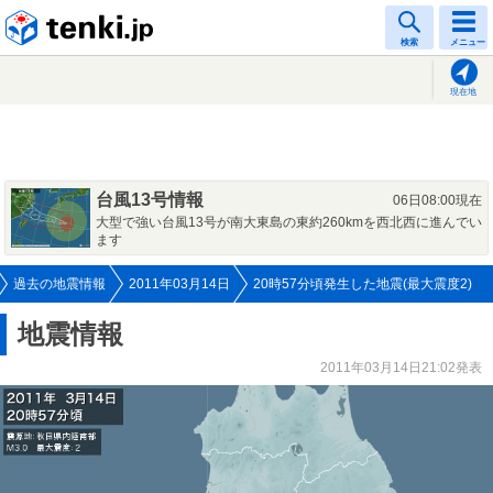
tenki.jp
検索
メニュー
現在地
台風13号情報
06日08:00現在
大型で強い台風13号が南大東島の東約260kmを西北西に進んでい
ます
過去の地震情報
2011年03月14日
20時57分頃発生した地震(最大震度2)
地震情報
2011年03月14日21:02発表