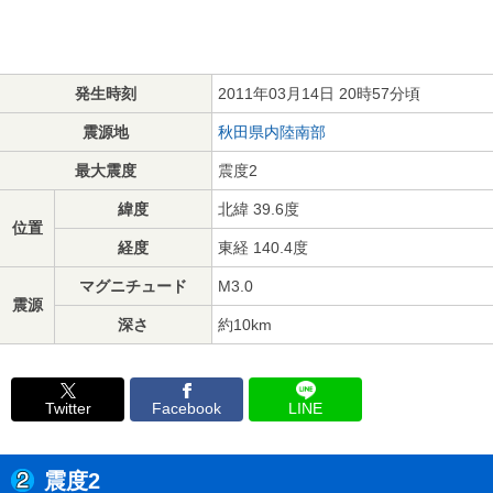
発生時刻
2011年03月14日 20時57分頃
震源地
秋田県内陸南部
最大震度
震度2
緯度
北緯 39.6度
位置
経度
東経 140.4度
マグニチュード
M3.0
震源
深さ
約10km
Twitter
Facebook
LINE
震度2