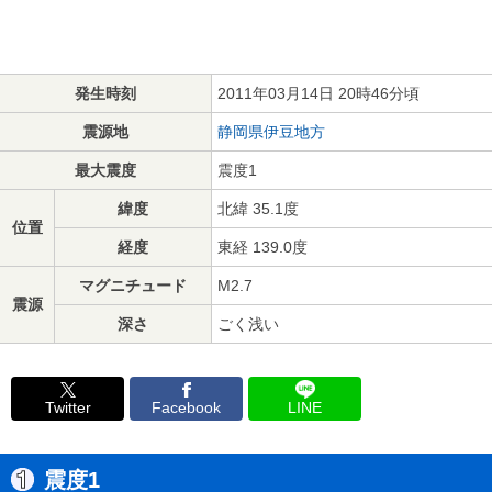
発生時刻
2011年03月14日 20時46分頃
震源地
静岡県伊豆地方
最大震度
震度1
緯度
北緯 35.1度
位置
経度
東経 139.0度
マグニチュード
M2.7
震源
深さ
ごく浅い
Twitter
Facebook
LINE
震度1