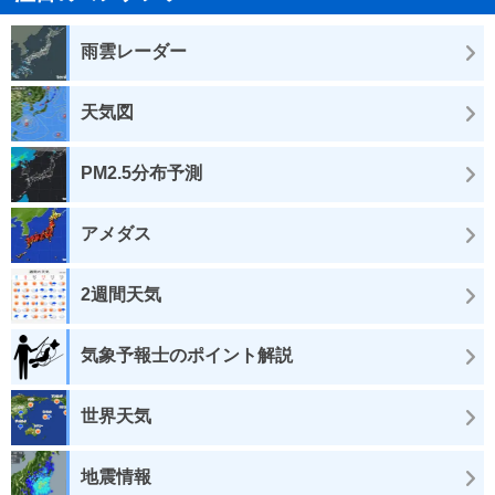
雨雲レーダー
天気図
PM2.5分布予測
アメダス
2週間天気
気象予報士のポイント解説
世界天気
地震情報