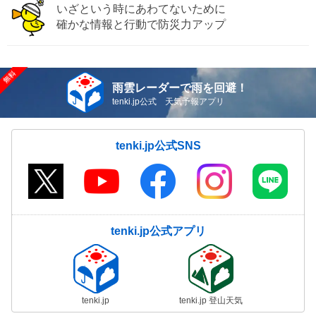
いざという時にあわてないために
確かな情報と行動で防災力アップ
雨雲レーダーで雨を回避！
tenki.jp公式 天気予報アプリ
tenki.jp公式SNS
tenki.jp公式アプリ
tenki.jp
tenki.jp 登山天気