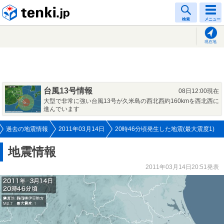
tenki.jp
検索
メニュー
現在地
台風13号情報
08日12:00現在
大型で非常に強い台風13号が久米島の西北西約160kmを西北西に
進んでいます
過去の地震情報
2011年03月14日
20時46分頃発生した地震(最大震度1)
地震情報
2011年03月14日20:51発表