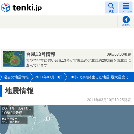
tenki.jp
検索
メニュー
現在地
台風13号情報
09日03:00現在
大型で非常に強い台風13号が宮古島の北北西約290kmを西北西に
進んでいます
過去の地震情報
2011年03月10日
10時20分頃発生した地震(最大震度1)
地震情報
2011年03月10日10:25発表