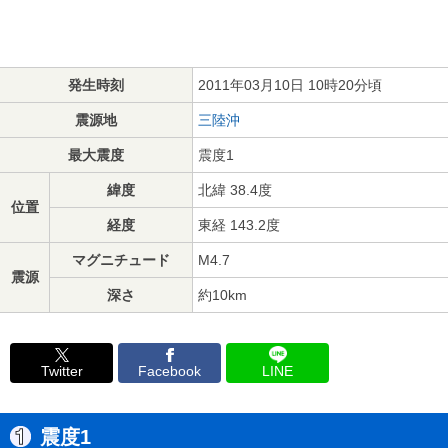
発生時刻
2011年03月10日 10時20分頃
震源地
三陸沖
最大震度
震度1
緯度
北緯 38.4度
位置
経度
東経 143.2度
マグニチュード
M4.7
震源
深さ
約10km
Twitter
Facebook
LINE
震度1