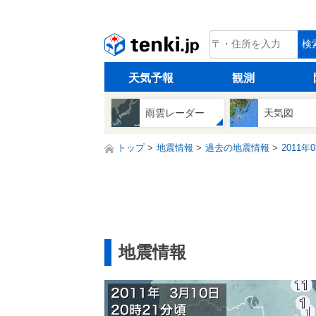
tenki.jp
検
天気予報
観測
雨雲レーダー
天気図
トップ
地震情報
過去の地震情報
2011年
地震情報