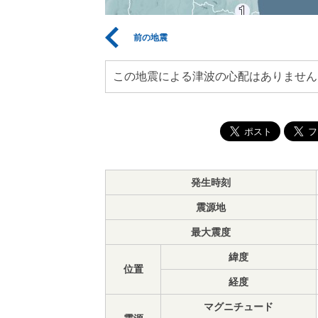
前の地震
この地震による津波の心配はありません
発生時刻
震源地
最大震度
緯度
位置
経度
マグニチュード