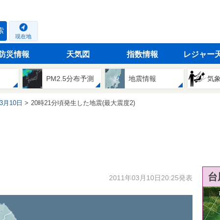
索
現在地
防災情報
天気図
指数情報
レジャー
PM2.5分布予測
地震情報
気
03月10日
20時21分頃発生した地震(最大震度2)
台
2011年03月10日20:25発表