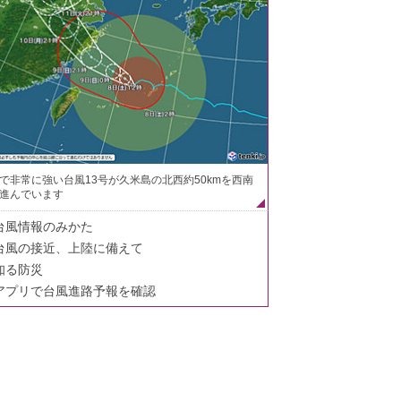
で非常に強い台風13号が久米島の北西約50kmを西南
進んでいます
台風情報のみかた
台風の接近、上陸に備えて
知る防災
アプリで台風進路予報を確認