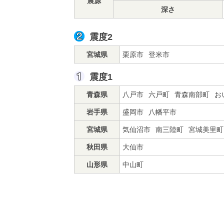
震源
深さ
震度2
宮城県
栗原市
登米市
震度1
青森県
八戸市
六戸町
青森南部町
お
岩手県
盛岡市
八幡平市
宮城県
気仙沼市
南三陸町
宮城美里町
秋田県
大仙市
山形県
中山町