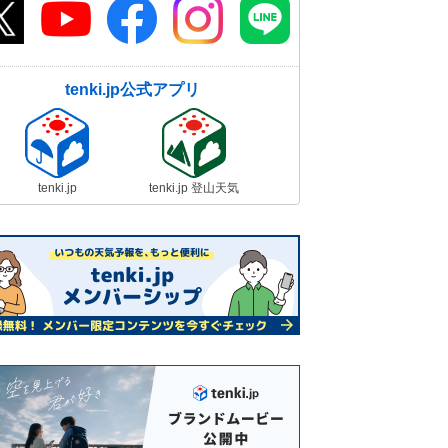
tenki.jp公式アプリ
tenki.jp
tenki.jp 登山天気