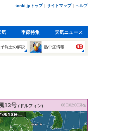
tenki.jpトップ
｜
サイトマップ
｜
ヘルプ
天気
季節特集
天気ニュース
象予報士の解説
熱中症情報
注目
風13号
(ドルフィン)
08日02:00現在