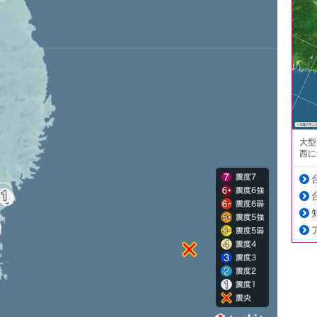
大型
西に