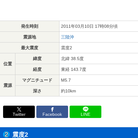
発生時刻
2011年03月10日 17時08分頃
震源地
三陸沖
最大震度
震度2
緯度
北緯 38.5度
位置
経度
東経 143.7度
マグニチュード
M5.7
震源
深さ
約10km
Twitter
Facebook
LINE
震度2