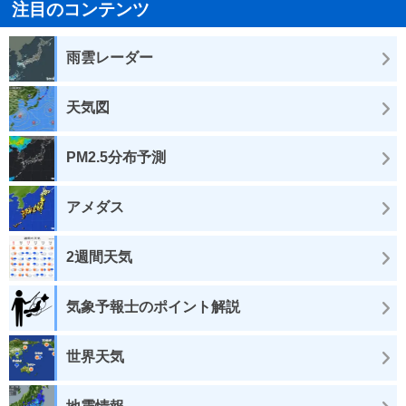
注目のコンテンツ
雨雲レーダー
天気図
PM2.5分布予測
アメダス
2週間天気
気象予報士のポイント解説
世界天気