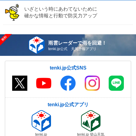
いざという時にあわてないために
確かな情報と行動で防災力アップ
雨雲レーダーで雨を回避！
tenki.jp公式 天気予報アプリ
tenki.jp公式SNS
tenki.jp公式アプリ
tenki.jp
tenki.jp 登山天気