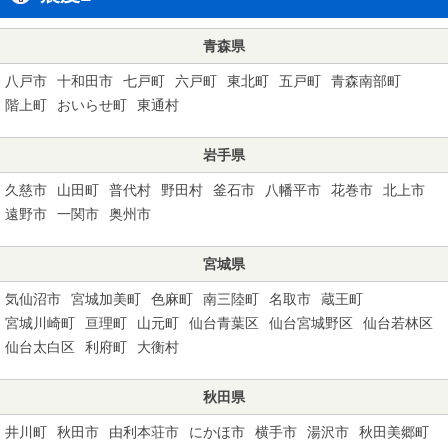
青森県
八戸市
十和田市
七戸町
六戸町
東北町
五戸町
青森南部町
階上町
おいらせ町
東通村
岩手県
久慈市
山田町
普代村
野田村
釜石市
八幡平市
花巻市
北上市
遠野市
一関市
奥州市
宮城県
気仙沼市
宮城加美町
色麻町
南三陸町
名取市
蔵王町
宮城川崎町
亘理町
山元町
仙台青葉区
仙台宮城野区
仙台若林区
仙台太白区
利府町
大衡村
秋田県
井川町
秋田市
由利本荘市
にかほ市
横手市
湯沢市
秋田美郷町