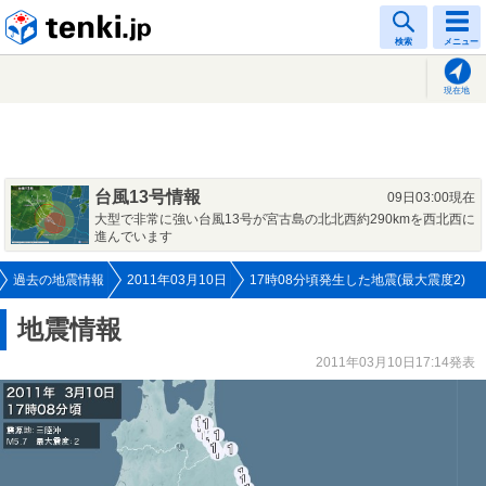
tenki.jp
検索
メニュー
現在地
台風13号情報
09日03:00現在
大型で非常に強い台風13号が宮古島の北北西約290kmを西北西に
進んでいます
過去の地震情報
2011年03月10日
17時08分頃発生した地震(最大震度2)
地震情報
2011年03月10日17:14発表