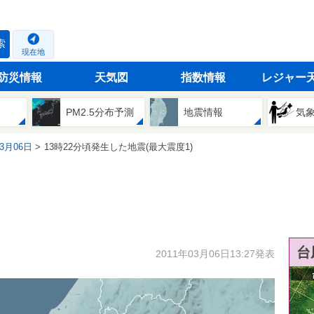
索
現在地
防災情報
天気図
指数情報
レジャー
PM2.5分布予測
地震情報
気
03月06日
13時22分頃発生した地震(最大震度1)
台
2011年03月06日13:27発表