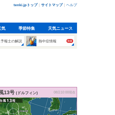
tenki.jpトップ
｜
サイトマップ
｜
ヘルプ
天気
季節特集
天気ニュース
象予報士の解説
熱中症情報
注目
風13号
(ドルフィン)
08日10:00現在