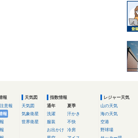
情報
天気図
指数情報
レジャー天気
注意報
天気図
通年
夏季
山の天気
情報
気象衛星
洗濯
汗かき
海の天気
報
世界衛星
服装
不快
空港
報
お出かけ
冷房
野球場
報
星空
アイス
サッカー場