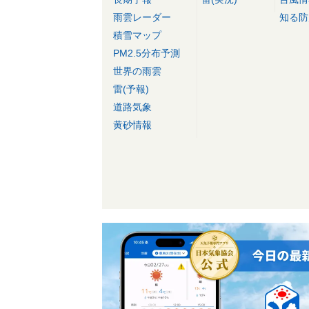
雨雲レーダー
知る防
積雪マップ
PM2.5分布予測
世界の雨雲
雷(予報)
道路気象
黄砂情報