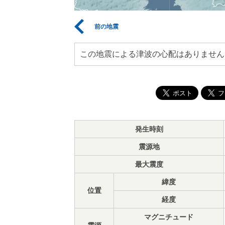
前の地震
この地震による津波の心配はありません
発生時刻
震源地
最大震度
緯度
位置
経度
マグニチュード