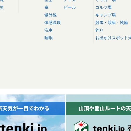
災
傘
ビール
ゴルフ場
紫外線
キャンプ場
体感温度
競馬・競艇・競輪
洗車
釣り
睡眠
お出かけスポット