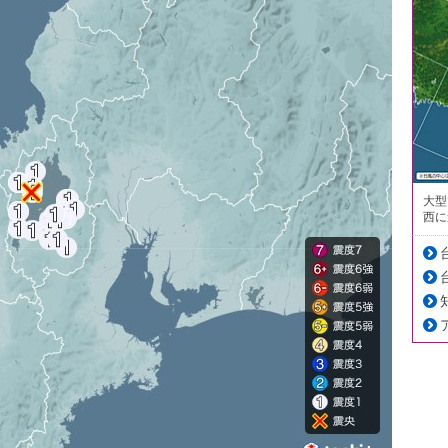
大型
西に