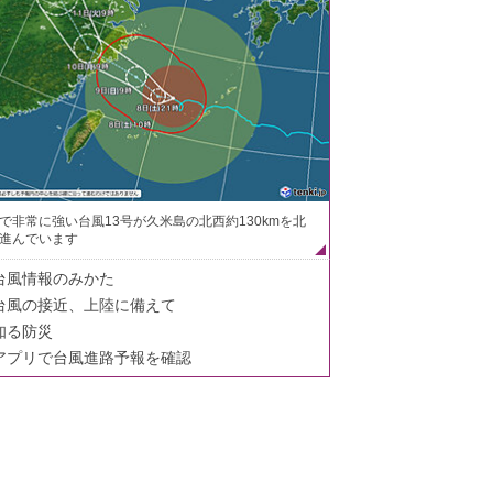
で非常に強い台風13号が久米島の北西約130kmを北
進んでいます
台風情報のみかた
台風の接近、上陸に備えて
知る防災
アプリで台風進路予報を確認