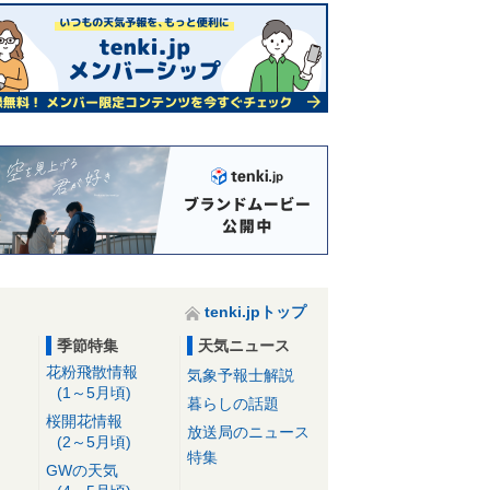
tenki.jpトップ
季節特集
天気ニュース
花粉飛散情報
気象予報士解説
(1～5月頃)
暮らしの話題
桜開花情報
放送局のニュース
(2～5月頃)
特集
GWの天気