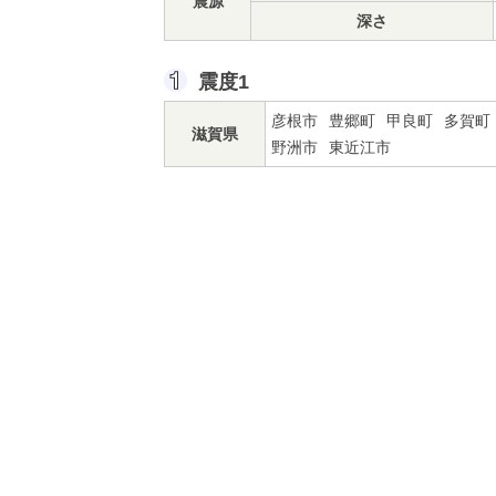
震源
深さ
震度1
彦根市
豊郷町
甲良町
多賀町
滋賀県
野洲市
東近江市