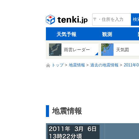
tenki.jp
検
天気予報
観測
雨雲レーダー
天気図
トップ
地震情報
過去の地震情報
2011年
地震情報