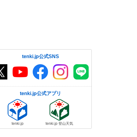
tenki.jp公式SNS
tenki.jp公式アプリ
tenki.jp
tenki.jp 登山天気