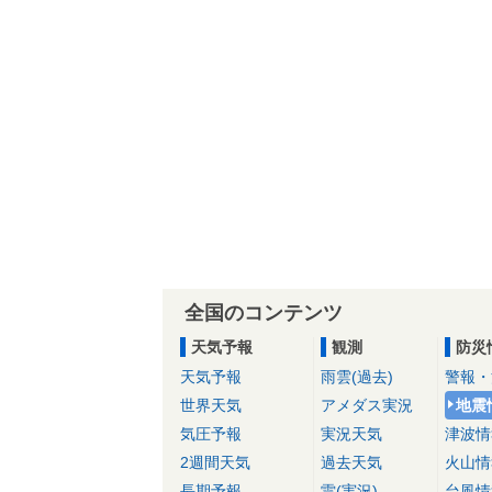
全国のコンテンツ
天気予報
観測
防災
天気予報
雨雲(過去)
警報・
世界天気
アメダス実況
地震
気圧予報
実況天気
津波情
2週間天気
過去天気
火山情
長期予報
雷(実況)
台風情