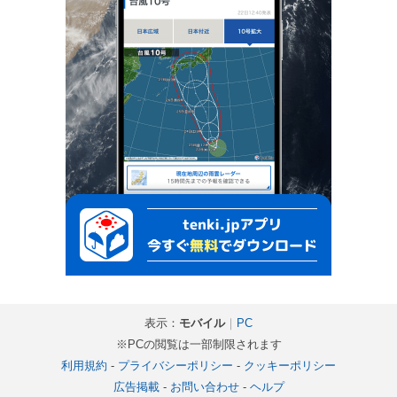
表示：
モバイル
｜
PC
※PCの閲覧は一部制限されます
利用規約
-
プライバシーポリシー
-
クッキーポリシー
広告掲載
-
お問い合わせ
-
ヘルプ