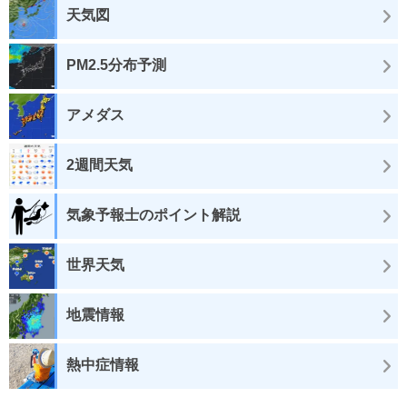
天気図
PM2.5分布予測
アメダス
2週間天気
気象予報士のポイント解説
世界天気
地震情報
熱中症情報