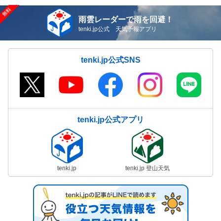
雨雲レーダーで雨を回避！
tenki.jp公式 天気予報アプリ
tenki.jp公式SNS
tenki.jp公式アプリ
tenki.jp
tenki.jp 登山天気