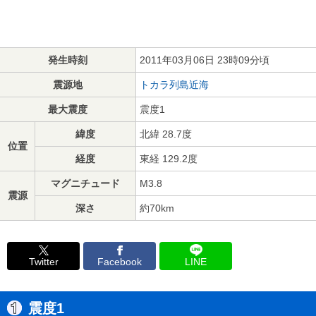
発生時刻
2011年03月06日 23時09分頃
震源地
トカラ列島近海
最大震度
震度1
緯度
北緯 28.7度
位置
経度
東経 129.2度
マグニチュード
M3.8
震源
深さ
約70km
Twitter
Facebook
LINE
震度1