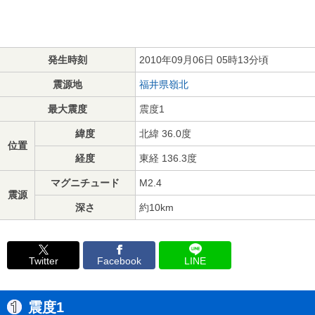
発生時刻
2010年09月06日 05時13分頃
震源地
福井県嶺北
最大震度
震度1
緯度
北緯 36.0度
位置
経度
東経 136.3度
マグニチュード
M2.4
震源
深さ
約10km
Twitter
Facebook
LINE
震度1