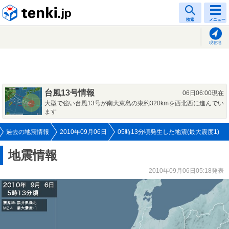
tenki.jp
検索
メニュー
現在地
台風13号情報
06日06:00現在
大型で強い台風13号が南大東島の東約320kmを西北西に進んでい
ます
過去の地震情報
2010年09月06日
05時13分頃発生した地震(最大震度1)
地震情報
2010年09月06日05:18発表