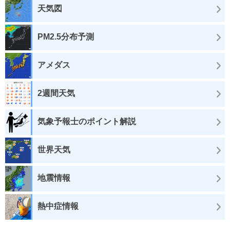
天気図
PM2.5分布予測
アメダス
2週間天気
気象予報士のポイント解説
世界天気
地震情報
熱中症情報