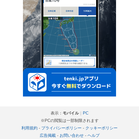
表示：
モバイル
｜
PC
※PCの閲覧は一部制限されます
利用規約
-
プライバシーポリシー
-
クッキーポリシー
広告掲載
-
お問い合わせ
-
ヘルプ