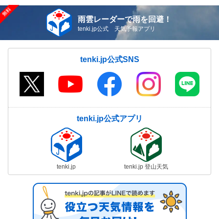
雨雲レーダーで雨を回避！
tenki.jp公式 天気予報アプリ
tenki.jp公式SNS
tenki.jp公式アプリ
tenki.jp
tenki.jp 登山天気