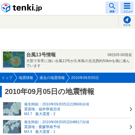
tenki.jp
検索
メニュー
現在地
台風13号情報
08日05:00現在
大型で非常に強い台風13号が久米島の北北西約50kmを南に進ん
でいます
トップ
地震情報
過去の地震情報
2010年09月05日
2010年09月05日の地震情報
発生時刻：2010年09月05日22時06分頃
震源地：福井県嶺北頃
M3.7
最大震度：2
発生時刻：2010年09月05日04時17分頃
震源地：愛媛県南予頃
M3.4
最大震度：1