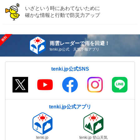
いざという時にあわてないために
確かな情報と行動で防災力アップ
雨雲レーダーで雨を回避！
tenki.jp公式 天気予報アプリ
tenki.jp公式SNS
tenki.jp公式アプリ
tenki.jp
tenki.jp 登山天気