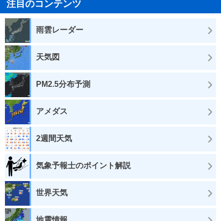
注目のコンテンツ
雨雲レーダー
天気図
PM2.5分布予測
アメダス
2週間天気
気象予報士のポイント解説
世界天気
地震情報