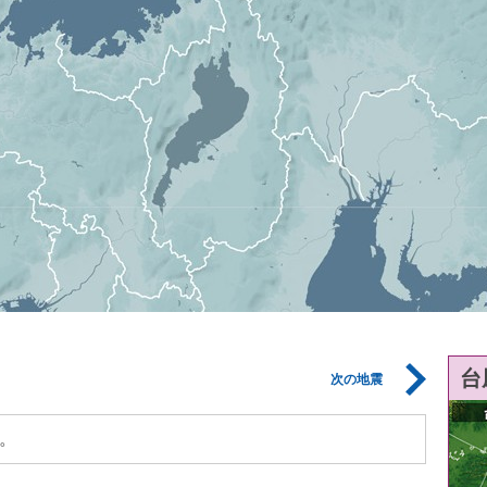
台
次の地震
。