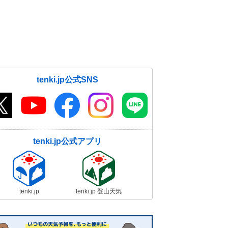
tenki.jp公式SNS
tenki.jp公式アプリ
tenki.jp
tenki.jp 登山天気