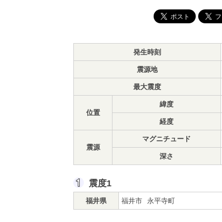
発生時刻
震源地
最大震度
緯度
位置
経度
マグニチュード
震源
深さ
震度1
福井県
福井市
永平寺町