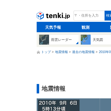
tenki.jp
検
天気予報
観測
雨雲レーダー
天気図
トップ
地震情報
過去の地震情報
2010年
地震情報