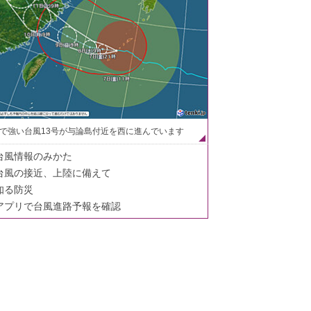
で強い台風13号が与論島付近を西に進んでいます
台風情報のみかた
台風の接近、上陸に備えて
知る防災
アプリで台風進路予報を確認