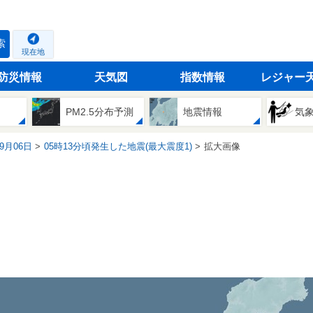
索
現在地
防災情報
天気図
指数情報
レジャー
PM2.5分布予測
地震情報
気
09月06日
05時13分頃発生した地震(最大震度1)
拡大画像