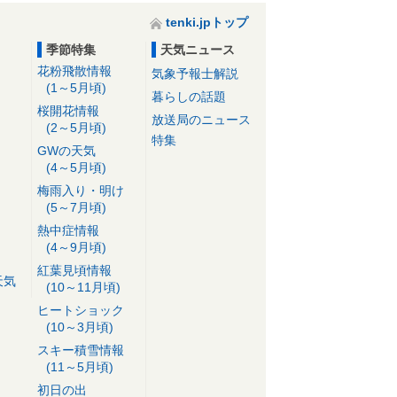
tenki.jpトップ
季節特集
天気ニュース
花粉飛散情報
気象予報士解説
(1～5月頃)
暮らしの話題
桜開花情報
放送局のニュース
(2～5月頃)
特集
GWの天気
(4～5月頃)
梅雨入り・明け
(5～7月頃)
熱中症情報
(4～9月頃)
紅葉見頃情報
天気
(10～11月頃)
ヒートショック
(10～3月頃)
スキー積雪情報
(11～5月頃)
初日の出