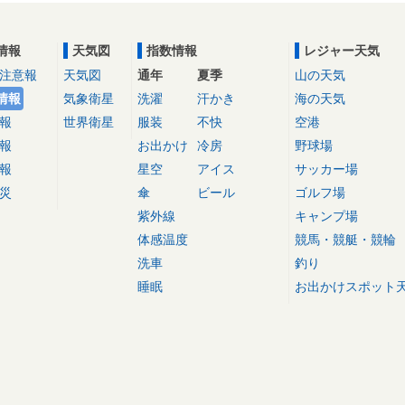
情報
天気図
指数情報
レジャー天気
注意報
天気図
通年
夏季
山の天気
情報
気象衛星
洗濯
汗かき
海の天気
報
世界衛星
服装
不快
空港
報
お出かけ
冷房
野球場
報
星空
アイス
サッカー場
災
傘
ビール
ゴルフ場
紫外線
キャンプ場
体感温度
競馬・競艇・競輪
洗車
釣り
睡眠
お出かけスポット