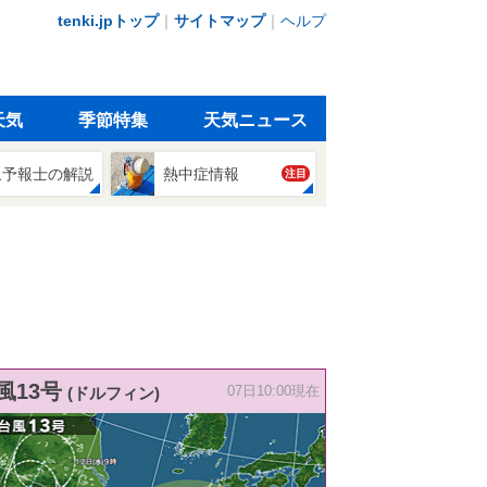
tenki.jpトップ
｜
サイトマップ
｜
ヘルプ
天気
季節特集
天気ニュース
象予報士の解説
熱中症情報
注目
風13号
(ドルフィン)
07日10:00現在