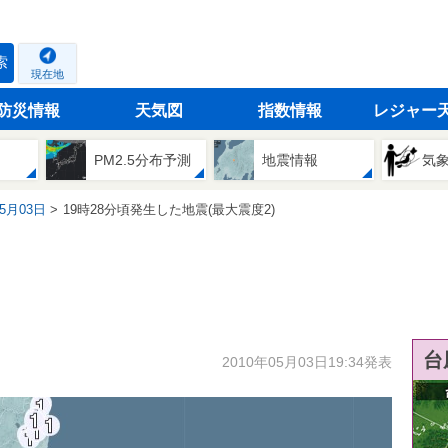
索
現在地
防災情報
天気図
指数情報
レジャー
PM2.5分布予測
地震情報
気
05月03日
19時28分頃発生した地震(最大震度2)
台
2010年05月03日19:34発表