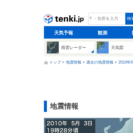
tenki.jp
検
天気予報
観測
雨雲レーダー
天気図
トップ
地震情報
過去の地震情報
2010年
地震情報