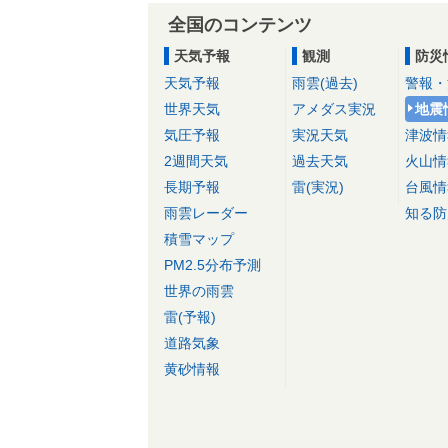
全国のコンテンツ
天気予報
観測
防災
天気予報
雨雲(過去)
警報・
世界天気
アメダス実況
地震
気圧予報
実況天気
津波情
2週間天気
過去天気
火山情
長期予報
雷(実況)
台風情
雨雲レーダー
知る防
積雪マップ
PM2.5分布予測
世界の雨雲
雷(予報)
道路気象
黄砂情報