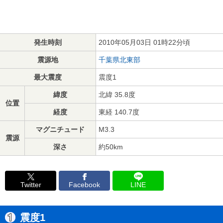
発生時刻
2010年05月03日 01時22分頃
震源地
千葉県北東部
最大震度
震度1
緯度
北緯 35.8度
位置
経度
東経 140.7度
マグニチュード
M3.3
震源
深さ
約50km
Twitter
Facebook
LINE
震度1