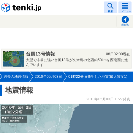
tenki.jp
検索
メニュー
現在地
台風13号情報
08日02:00現在
大型で非常に強い台風13号が久米島の北西約50kmを西南西に進
んでいます
過去の地震情報
2010年05月03日
01時22分頃発生した地震(最大震度1)
地震情報
2010年05月03日01:27発表