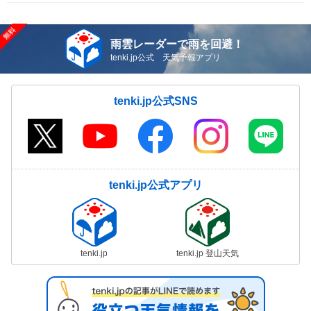
雨雲レーダーで雨を回避！
tenki.jp公式 天気予報アプリ
tenki.jp公式SNS
tenki.jp公式アプリ
tenki.jp
tenki.jp 登山天気