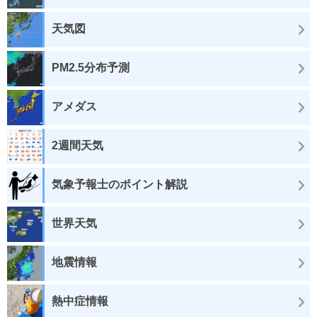
天気図
PM2.5分布予測
アメダス
2週間天気
気象予報士のポイント解説
世界天気
地震情報
熱中症情報