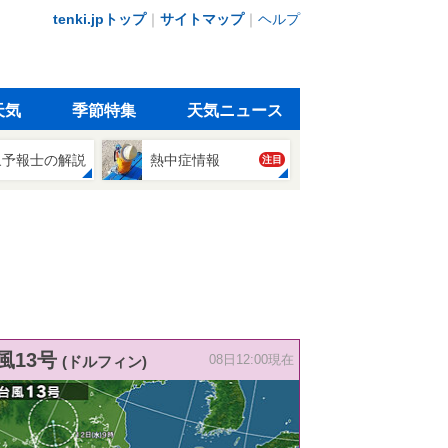
tenki.jpトップ
｜
サイトマップ
｜
ヘルプ
天気
季節特集
天気ニュース
象予報士の解説
熱中症情報
注目
風13号
(ドルフィン)
08日12:00現在