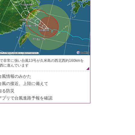
で非常に強い台風13号が久米島の西北西約160kmを
西に進んでいます
台風情報のみかた
台風の接近、上陸に備えて
知る防災
アプリで台風進路予報を確認