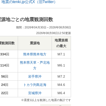
地震のtenki.jp公式X（旧Twitter）
震源地ごとの地震観測回数
期間：2026年04月30日～2026年08月08日
2026年08月08日12:50更新
地震規模
震観測回数
震源地
の最大
334
回
熊本県熊本地方
M7.1
熊本県天草・芦北地
114
回
M6.1
方
56
回
岩手県沖
M7.2
24
回
トカラ列島近海
M4.6
22
回
宮城県沖
M6.4
※震度1以上を観測した地震の集計です