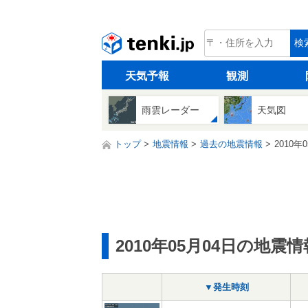
tenki.jp
検
天気予報
観測
雨雲レーダー
天気図
トップ
地震情報
過去の地震情報
2010年
2010年05月04日の地震情
▼発生時刻