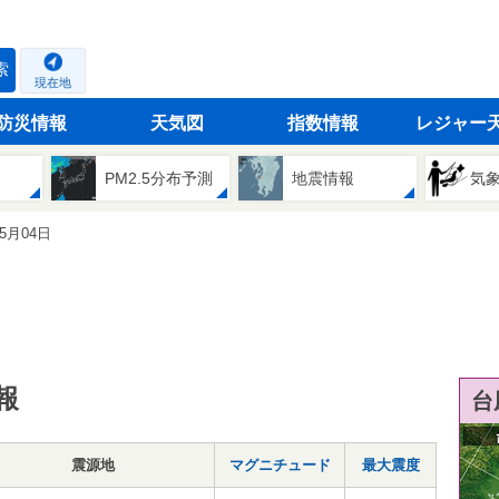
索
現在地
防災情報
天気図
指数情報
レジャー
PM2.5分布予測
地震情報
気
05月04日
報
台
震源地
マグニチュード
最大震度