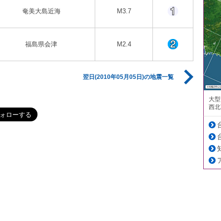
奄美大島近海
M3.7
福島県会津
M2.4
翌日(2010年05月05日)の地震一覧
大型
西北