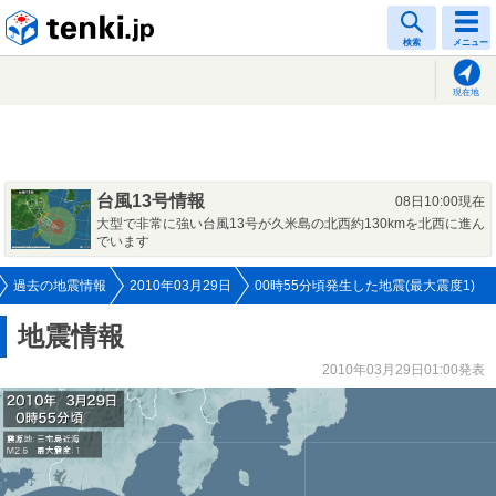
tenki.jp
検索
メニュー
現在地
台風13号情報
08日10:00現在
大型で非常に強い台風13号が久米島の北西約130kmを北西に進ん
でいます
過去の地震情報
2010年03月29日
00時55分頃発生した地震(最大震度1)
地震情報
2010年03月29日01:00発表