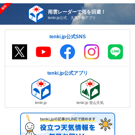
雨雲レーダーで雨を回避！
tenki.jp公式 天気予報アプリ
tenki.jp公式SNS
tenki.jp公式アプリ
tenki.jp
tenki.jp 登山天気