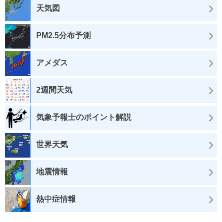
天気図
PM2.5分布予測
アメダス
2週間天気
気象予報士のポイント解説
世界天気
地震情報
熱中症情報