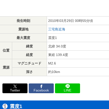
発生時刻
2010年03月29日 00時55分頃
震源地
三宅島近海
最大震度
震度1
緯度
北緯 34.0度
位置
経度
東経 139.4度
マグニチュード
M2.6
震源
深さ
約10km
Twitter
Facebook
LINE
震度1