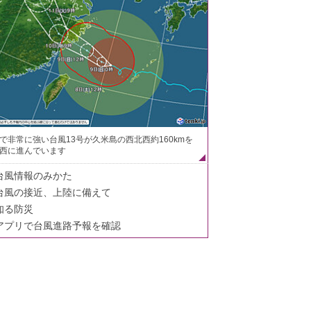
で非常に強い台風13号が久米島の西北西約160kmを
西に進んでいます
台風情報のみかた
台風の接近、上陸に備えて
知る防災
アプリで台風進路予報を確認