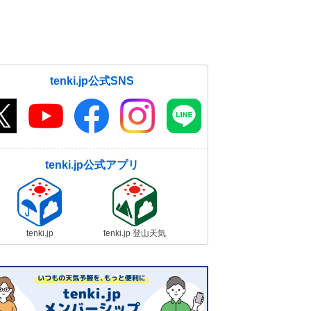
tenki.jp公式SNS
tenki.jp公式アプリ
tenki.jp
tenki.jp 登山天気