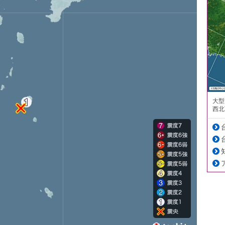
大型
西北