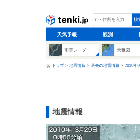
tenki.jp
検
天気予報
観測
雨雲レーダー
天気図
トップ
地震情報
過去の地震情報
2010年
地震情報