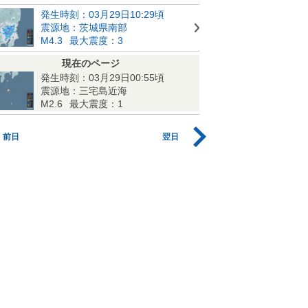
発生時刻：03月29日10:29頃
震源地：茨城県南部
M4.3
最大震度：3
現在のページ
発生時刻：03月29日00:55頃
震源地：三宅島近海
M2.6
最大震度：1
前日
翌日