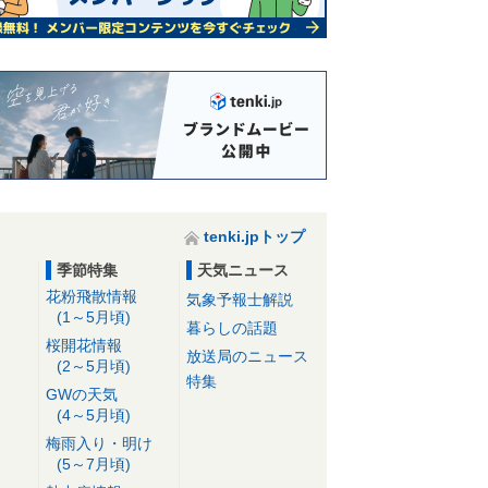
tenki.jpトップ
季節特集
天気ニュース
花粉飛散情報
気象予報士解説
(1～5月頃)
暮らしの話題
桜開花情報
放送局のニュース
(2～5月頃)
特集
GWの天気
(4～5月頃)
梅雨入り・明け
(5～7月頃)