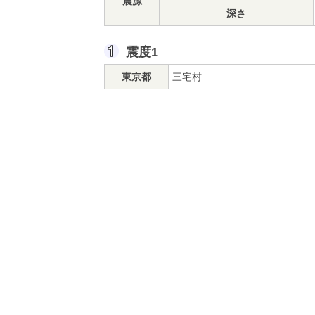
震源
深さ
震度1
東京都
三宅村