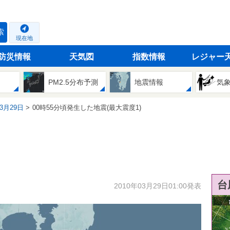
索
現在地
防災情報
天気図
指数情報
レジャー
PM2.5分布予測
地震情報
気
03月29日
00時55分頃発生した地震(最大震度1)
台
2010年03月29日01:00発表