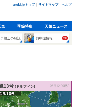
tenki.jpトップ
｜
サイトマップ
｜
ヘルプ
天気
季節特集
天気ニュース
象予報士の解説
熱中症情報
注目
風13号
(ドルフィン)
08日12:00現在