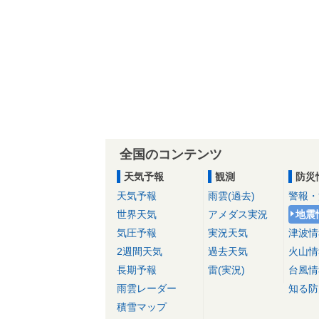
全国のコンテンツ
天気予報
観測
防災
天気予報
雨雲(過去)
警報・
世界天気
アメダス実況
地震
気圧予報
実況天気
津波情
2週間天気
過去天気
火山情
長期予報
雷(実況)
台風情
雨雲レーダー
知る防
積雪マップ