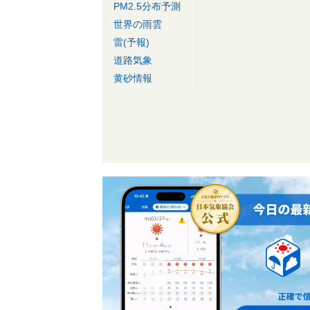
PM2.5分布予測
世界の雨雲
雷(予報)
道路気象
黄砂情報