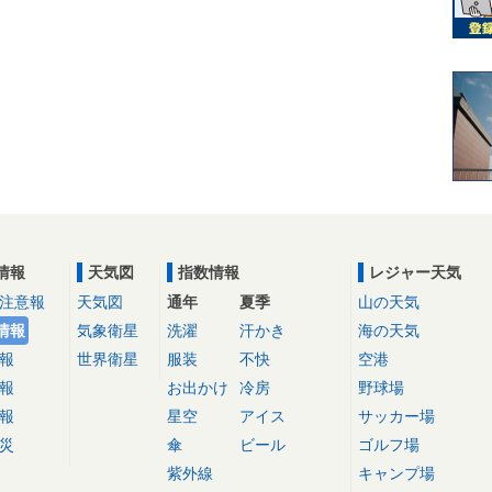
情報
天気図
指数情報
レジャー天気
注意報
天気図
通年
夏季
山の天気
情報
気象衛星
洗濯
汗かき
海の天気
報
世界衛星
服装
不快
空港
報
お出かけ
冷房
野球場
報
星空
アイス
サッカー場
災
傘
ビール
ゴルフ場
紫外線
キャンプ場