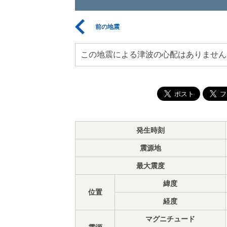
前の地震
この地震による津波の心配はありません
発生時刻
震源地
最大震度
緯度
位置
経度
マグニチュード