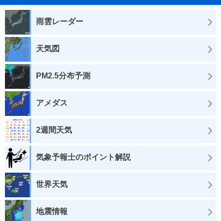
雨雲レーダー
天気図
PM2.5分布予測
アメダス
2週間天気
気象予報士のポイント解説
世界天気
地震情報