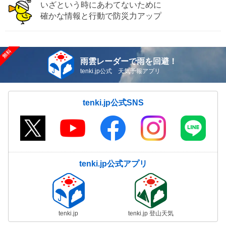
いざという時にあわてないために
確かな情報と行動で防災力アップ
雨雲レーダーで雨を回避！
tenki.jp公式 天気予報アプリ
tenki.jp公式SNS
tenki.jp公式アプリ
tenki.jp
tenki.jp 登山天気