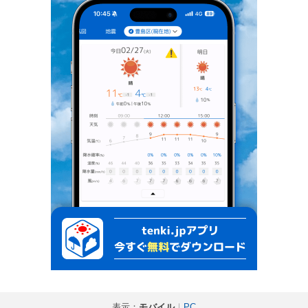
表示：
モバイル
｜
PC