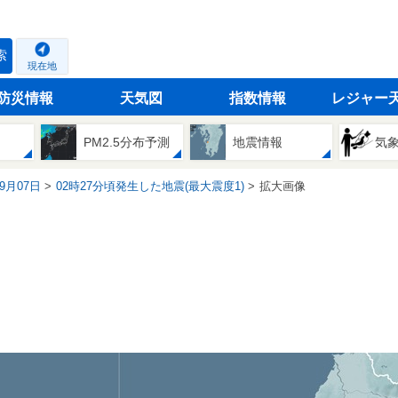
索
現在地
防災情報
天気図
指数情報
レジャー
PM2.5分布予測
地震情報
気
09月07日
02時27分頃発生した地震(最大震度1)
拡大画像