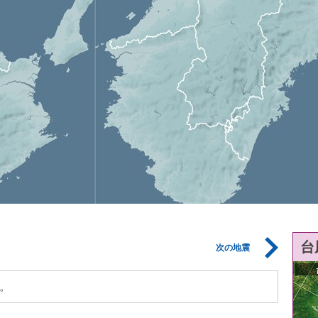
台
次の地震
。