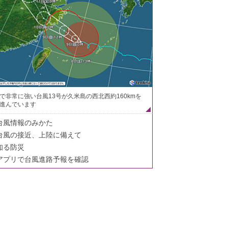
で非常に強い台風13号が久米島の西北西約160kmを
進んでいます
台風情報のみかた
台風の接近、上陸に備えて
知る防災
アプリで台風進路予報を確認