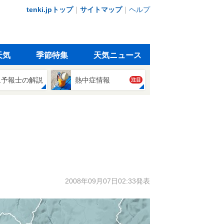
tenki.jpトップ
｜
サイトマップ
｜
ヘルプ
天気
季節特集
天気ニュース
象予報士の解説
熱中症情報
注目
2008年09月07日02:33発表