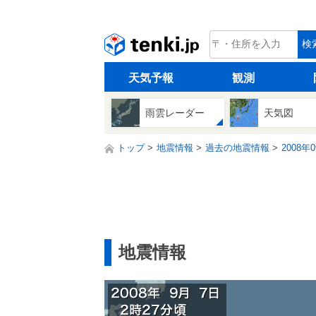
tenki.jp
検
天気予報
観測
雨雲レーダー
天気図
トップ
地震情報
過去の地震情報
2008年
地震情報