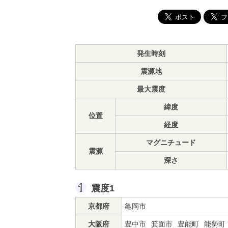
発生時刻
震源地
最大震度
緯度
位置
経度
マグニチュード
震源
深さ
震度1
京都府
亀岡市
大阪府
豊中市
箕面市
豊能町
能勢町