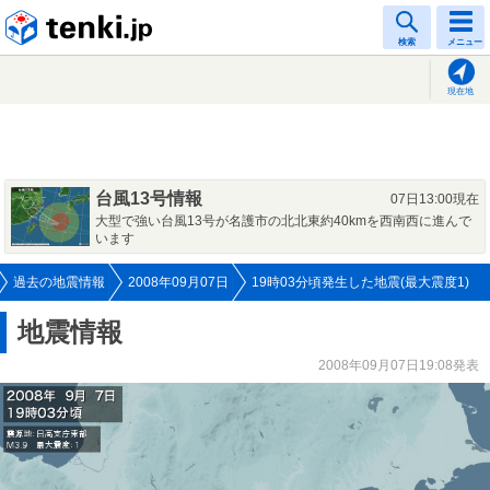
tenki.jp
検索
メニュー
現在地
台風13号情報
07日13:00現在
大型で強い台風13号が名護市の北北東約40kmを西南西に進んで
います
過去の地震情報
2008年09月07日
19時03分頃発生した地震(最大震度1)
地震情報
2008年09月07日19:08発表