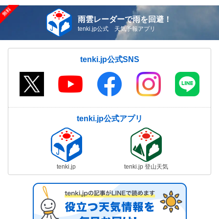
雨雲レーダーで雨を回避！
tenki.jp公式 天気予報アプリ
tenki.jp公式SNS
tenki.jp公式アプリ
tenki.jp
tenki.jp 登山天気