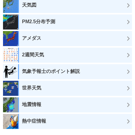
天気図
PM2.5分布予測
アメダス
2週間天気
気象予報士のポイント解説
世界天気
地震情報
熱中症情報