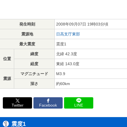
発生時刻
2008年09月07日 19時03分頃
震源地
日高支庁東部
最大震度
震度1
緯度
北緯 42.3度
位置
経度
東経 143.0度
マグニチュード
M3.9
震源
深さ
約60km
Twitter
Facebook
LINE
震度1