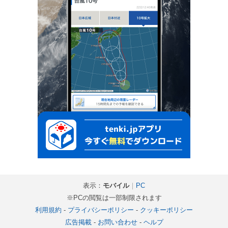
表示：
モバイル
｜
PC
※PCの閲覧は一部制限されます
利用規約
-
プライバシーポリシー
-
クッキーポリシー
広告掲載
-
お問い合わせ
-
ヘルプ