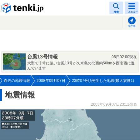
tenki.jp
検索
メニュー
現在地
台風13号情報
08日02:00現在
大型で非常に強い台風13号が久米島の北西約50kmを西南西に進
んでいます
過去の地震情報
2008年09月07日
23時07分頃発生した地震(最大震度1)
地震情報
2008年09月07日23:11発表