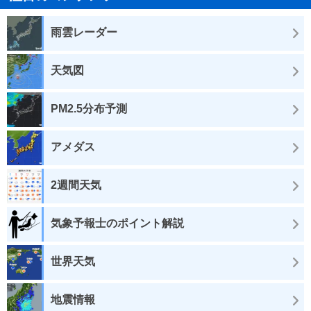
雨雲レーダー
天気図
PM2.5分布予測
アメダス
2週間天気
気象予報士のポイント解説
世界天気
地震情報