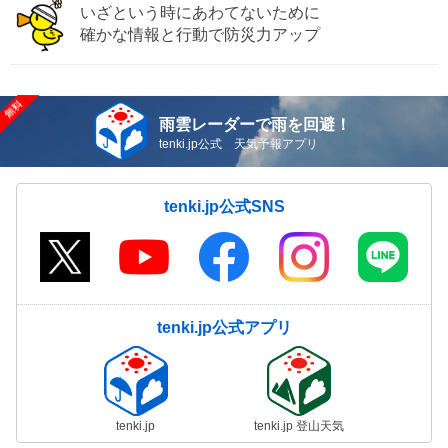
いざという時にあわてないために
確かな情報と行動で防災力アップ
雨雲レーダーで雨を回避！
tenki.jp公式 天気予報アプリ
tenki.jp公式SNS
tenki.jp公式アプリ
tenki.jp
tenki.jp 登山天気