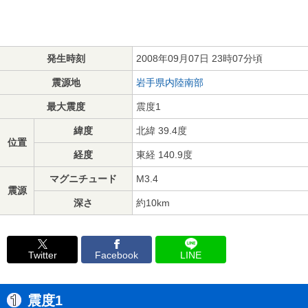
発生時刻
2008年09月07日 23時07分頃
震源地
岩手県内陸南部
最大震度
震度1
緯度
北緯 39.4度
位置
経度
東経 140.9度
マグニチュード
M3.4
震源
深さ
約10km
Twitter
Facebook
LINE
震度1