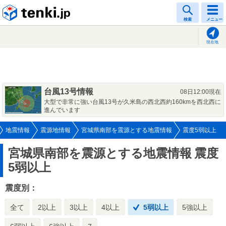
tenki.jp
検索
メニュー
現在地
台風13号情報
08日12:00現在
大型で非常に強い台風13号が久米島の西北西約160kmを西北西に
進んでいます
地震情報
震源地情報
宮城県南部を震源とする地震情報
震度5弱以上
宮城県南部を震源とする地震情報
震度
5弱以上
震度別：
全て
2以上
3以上
4以上
5弱以上
5強以上