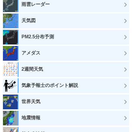
雨雲レーダー
天気図
PM2.5分布予測
アメダス
2週間天気
気象予報士のポイント解説
世界天気
地震情報