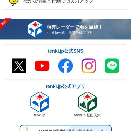
確かな情報と行動で防災力アップ
雨雲レーダーで雨を回避！
tenki.jp公式 天気予報アプリ
tenki.jp公式SNS
tenki.jp公式アプリ
tenki.jp
tenki.jp 登山天気