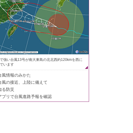
で強い台風13号が南大東島の北北西約120kmを西に
でいます
台風情報のみかた
台風の接近、上陸に備えて
知る防災
アプリで台風進路予報を確認