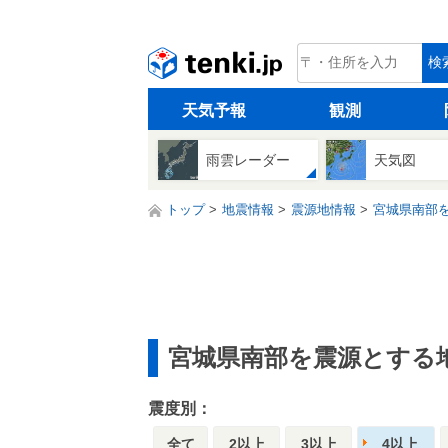
tenki.jp
検
天気予報
観測
雨雲レーダー
天気図
トップ
地震情報
震源地情報
宮城県南部
宮城県南部を震源とする
震度別：
全て
2以上
3以上
4以上