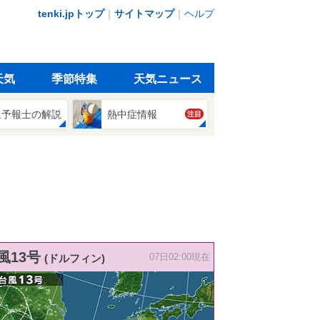
tenki.jpトップ
｜
サイトマップ
｜
ヘルプ
天気
季節特集
天気ニュース
象予報士の解説
熱中症情報
注目
風13号
(ドルフィン)
07日02:00現在