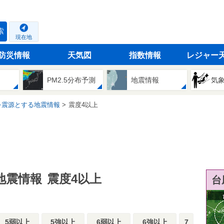
索
現在地
防災情報
天気図
指数情報
レジャー
PM2.5分布予測
地震情報
気
を震源とする地震情報
震度4以上
地震情報
震度4以上
台
5弱以上
5強以上
6弱以上
6強以上
7