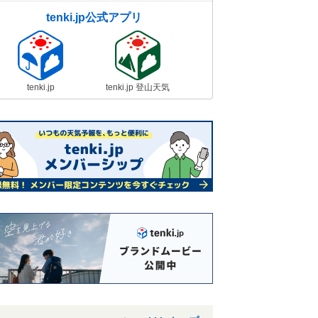
tenki.jp公式アプリ
tenki.jp
tenki.jp 登山天気