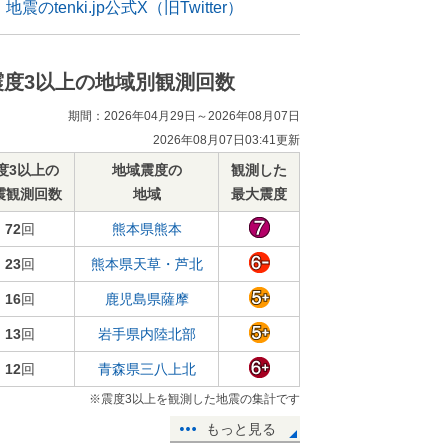
地震のtenki.jp公式X（旧Twitter）
震度3以上の地域別観測回数
期間：2026年04月29日～2026年08月07日
2026年08月07日03:41更新
度3以上の
地域震度の
観測した
震観測回数
地域
最大震度
72
回
熊本県熊本
23
回
熊本県天草・芦北
16
回
鹿児島県薩摩
13
回
岩手県内陸北部
12
回
青森県三八上北
※震度3以上を観測した地震の集計です
もっと見る