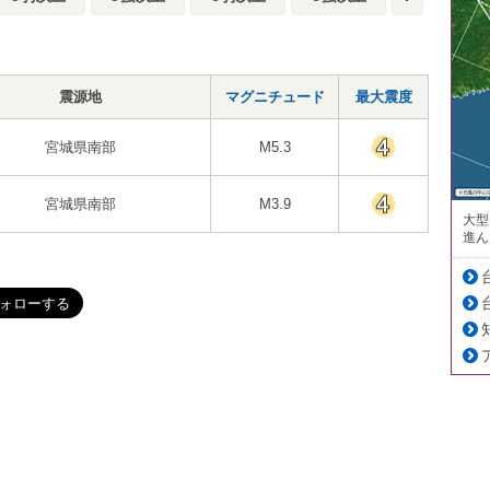
震源地
マグニチュード
最大震度
宮城県南部
M5.3
宮城県南部
M3.9
大型
進ん