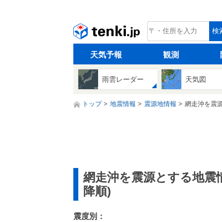
tenki.jp
検
天気予報
観測
雨雲レーダー
天気図
トップ
地震情報
震源地情報
網走沖を震源
網走沖を震源とする地震
降順)
震度別：