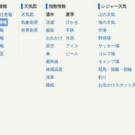
情報
天気図
指数情報
レジャー天気
注意報
天気図
通年
夏季
山の天気
情報
気象衛星
洗濯
汗かき
海の天気
報
世界衛星
服装
不快
空港
報
お出かけ
冷房
野球場
報
星空
アイス
サッカー場
災
傘
ビール
ゴルフ場
紫外線
キャンプ場
体感温度
競馬・競艇・競輪
洗車
釣り
睡眠
お出かけスポット