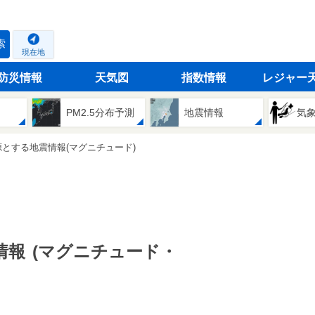
索
現在地
防災情報
天気図
指数情報
レジャー
PM2.5分布予測
地震情報
気
とする地震情報(マグニチュード)
情報
(マグニチュード・