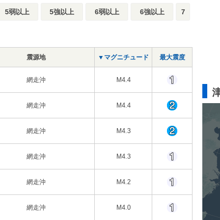
5弱以上
5強以上
6弱以上
6強以上
7
震源地
▼マグニチュード
最大震度
網走沖
M4.4
網走沖
M4.4
網走沖
M4.3
網走沖
M4.3
網走沖
M4.2
網走沖
M4.0