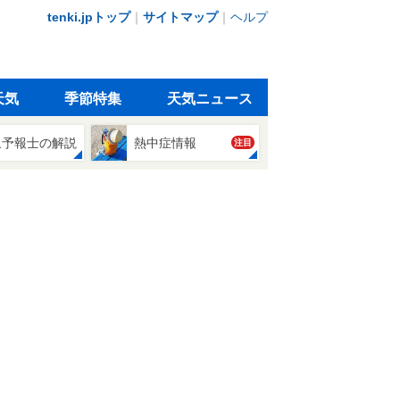
tenki.jpトップ
｜
サイトマップ
｜
ヘルプ
天気
季節特集
天気ニュース
象予報士の解説
熱中症情報
注目