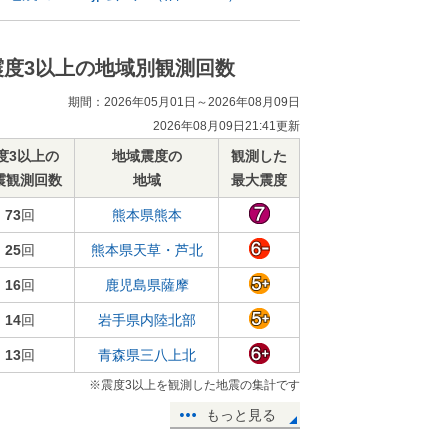
震度3以上の地域別観測回数
期間：2026年05月01日～2026年08月09日
2026年08月09日21:41更新
度3以上の
地域震度の
観測した
震観測回数
地域
最大震度
73
回
熊本県熊本
25
回
熊本県天草・芦北
16
回
鹿児島県薩摩
14
回
岩手県内陸北部
13
回
青森県三八上北
※震度3以上を観測した地震の集計です
もっと見る