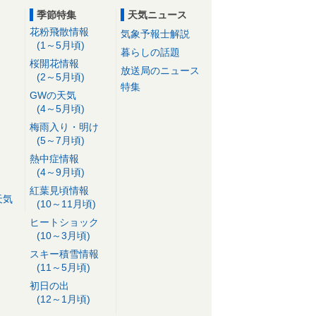
季節特集
天気ニュース
花粉飛散情報
気象予報士解説
(1～5月頃)
暮らしの話題
桜開花情報
放送局のニュース
(2～5月頃)
特集
GWの天気
(4～5月頃)
梅雨入り・明け
(5～7月頃)
熱中症情報
(4～9月頃)
紅葉見頃情報
天気
(10～11月頃)
ヒートショック
(10～3月頃)
スキー積雪情報
(11～5月頃)
初日の出
(12～1月頃)