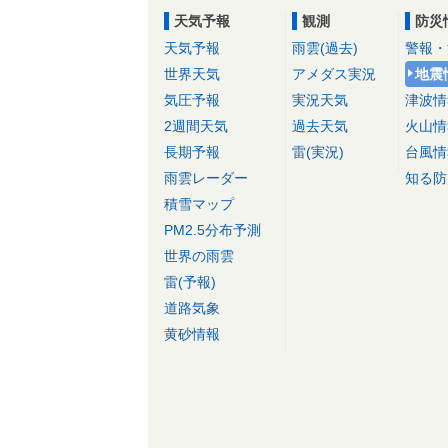
天気予報
観測
防災
天気予報
雨雲(過去)
警報・
世界天気
アメダス実況
地震
気圧予報
実況天気
津波情
2週間天気
過去天気
火山情
長期予報
雷(実況)
台風情
雨雲レーダー
知る防
積雪マップ
PM2.5分布予測
世界の雨雲
雷(予報)
道路気象
黄砂情報