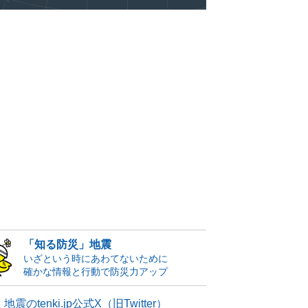
「知る防災」地震
いざという時にあわてないために
確かな情報と行動で防災力アップ
地震のtenki.jp公式X（旧Twitter）