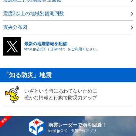
震度3以上の地域別観測回数
震央分布図
最新の地震情報を配信
tenki.jp公式X（旧Twitter）をご利用ください。
「知る防災」地震
いざという時にあわてないために
確かな情報と行動で防災力アップ
雨雲レーダーで雨を回避！
tenki.jp公式 天気予報アプリ