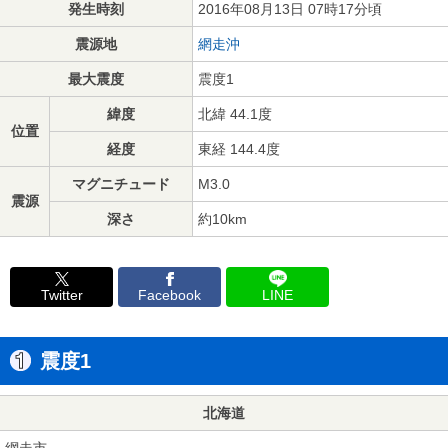
発生時刻
2016年08月13日 07時17分頃
震源地
網走沖
最大震度
震度1
緯度
北緯 44.1度
位置
経度
東経 144.4度
マグニチュード
M3.0
震源
深さ
約10km
Twitter
Facebook
LINE
震度1
北海道
網走市