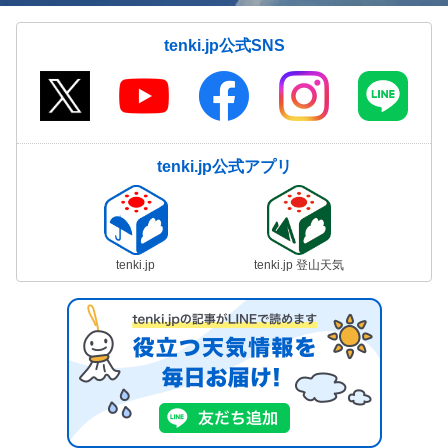
tenki.jp公式SNS
tenki.jp公式アプリ
tenki.jp
tenki.jp 登山天気